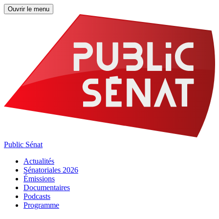
Ouvrir le menu
Public Sénat
Actualités
Sénatoriales 2026
Émissions
Documentaires
Podcasts
Programme