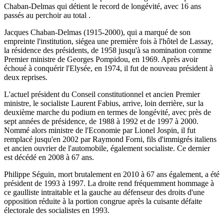
Chaban-Delmas qui détient le record de longévité, avec 16 ans
passés au perchoir au total .
Jacques Chaban-Delmas (1915-2000), qui a marqué de son
empreinte l'institution, siégea une première fois à l'hôtel de Lassay,
la résidence des présidents, de 1958 jusqu'à sa nomination comme
Premier ministre de Georges Pompidou, en 1969. Après avoir
échoué à conquérir l'Elysée, en 1974, il fut de nouveau président à
deux reprises.
L'actuel président du Conseil constitutionnel et ancien Premier
ministre, le socialiste Laurent Fabius, arrive, loin derrière, sur la
deuxième marche du podium en termes de longévité, avec près de
sept années de présidence, de 1988 à 1992 et de 1997 à 2000.
Nommé alors ministre de l'Economie par Lionel Jospin, il fut
remplacé jusqu'en 2002 par Raymond Forni, fils d'immigrés italiens
et ancien ouvrier de l'automobile, également socialiste. Ce dernier
est décédé en 2008 à 67 ans.
Philippe Séguin, mort brutalement en 2010 à 67 ans également, a été
président de 1993 à 1997. La droite rend fréquemment hommage à
ce gaulliste intraitable et la gauche au défenseur des droits d'une
opposition réduite à la portion congrue après la cuisante défaite
électorale des socialistes en 1993.