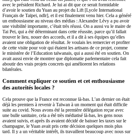
avec le président Richard. Je lui ai dit que ce serait formidable
d’avoir le soutien du Yuan au projet du Lift [Lycée International
Français de Taïpei, ndlr], et il est finalement venu hier. Cela a généré
un enthousiasme au niveau des médias : Alexandre Lévy a pu avoir
une visibilité importante, c’était très réussi. On a aussi vu le maire de
Tai Pei, qui a été déterminant dans cette réussite, parce qu’il fallait
trouver le lieu, nouer des accords, et il a dit à ses équipes qu’elles
avaient une obligation de résultat. Je voulais les remercier et profiter
de cette visite pour voir qui étaient les artisans de ce projet, comme
le ministère de l’Education taïwanais, qui a aussi été en soutien. On
avait aussi envie de montrer que diplomatie parlementaire cela fait
aboutir des vrais projets concrets qui améliorent les relations
bilatérales.
Comment expliquer ce soutien et cet enthousiasme
des autorités locales ?
Cela prouve que la France est reconnue là-bas. L’an dernier on était
déjà
les premiers à revenir à Taïwan à un moment qui était difficile
suite au covid
. Nous avons été la première délégation reçue avec
une bulle sanitaire, cela a été très médiatisé là-bas, les gens nous
avaient suivis, et après ils avaient décidé de baisser les taxes sur le
champagne, le Yuan avait pris cette décision quelques mois plus
tard. Il y a un véritable intérêt, ils travaillent beaucoup avec nous sur