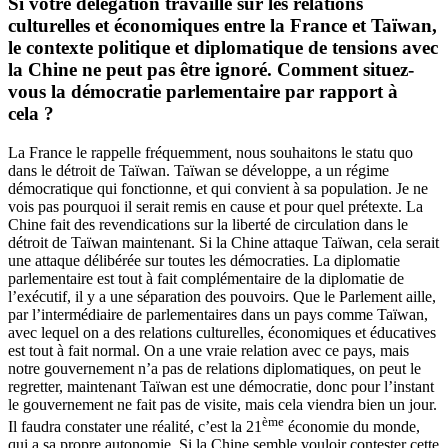
Si votre délégation travaille sur les relations
culturelles et économiques entre la France et Taïwan,
le contexte politique et diplomatique de tensions avec
la Chine ne peut pas être ignoré. Comment situez-
vous la démocratie parlementaire par rapport à
cela ?
La France le rappelle fréquemment, nous souhaitons le statu quo
dans le détroit de Taïwan. Taïwan se développe, a un régime
démocratique qui fonctionne, et qui convient à sa population. Je ne
vois pas pourquoi il serait remis en cause et pour quel prétexte. La
Chine fait des revendications sur la liberté de circulation dans le
détroit de Taïwan maintenant. Si la Chine attaque Taïwan, cela serait
une attaque délibérée sur toutes les démocraties. La diplomatie
parlementaire est tout à fait complémentaire de la diplomatie de
l’exécutif, il y a une séparation des pouvoirs. Que le Parlement aille,
par l’intermédiaire de parlementaires dans un pays comme Taïwan,
avec lequel on a des relations culturelles, économiques et éducatives
est tout à fait normal. On a une vraie relation avec ce pays, mais
notre gouvernement n’a pas de relations diplomatiques, on peut le
regretter, maintenant Taïwan est une démocratie, donc pour l’instant
le gouvernement ne fait pas de visite, mais cela viendra bien un jour.
ème
Il faudra constater une réalité, c’est la 21
économie du monde,
qui a sa propre autonomie. Si la Chine semble vouloir contester cette