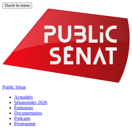
Ouvrir le menu
Public Sénat
Actualités
Sénatoriales 2026
Émissions
Documentaires
Podcasts
Programme