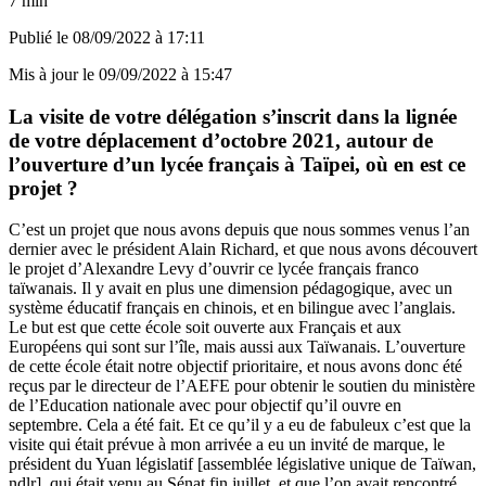
7 min
Publié le
08/09/2022 à 17:11
Mis à jour le
09/09/2022 à 15:47
La visite de votre délégation s’inscrit dans la lignée
de votre déplacement d’octobre 2021, autour de
l’ouverture d’un lycée français à Taïpei, où en est ce
projet ?
C’est un projet que nous avons depuis que nous sommes venus
l’an
dernier avec le président Alain Richard
, et que nous avons découvert
le projet d’Alexandre Levy d’ouvrir ce lycée français franco
taïwanais. Il y avait en plus une dimension pédagogique, avec un
système éducatif français en chinois, et en bilingue avec l’anglais.
Le but est que cette école soit ouverte aux Français et aux
Européens qui sont sur l’île, mais aussi aux Taïwanais. L’ouverture
de cette école était notre objectif prioritaire, et nous avons donc été
reçus par le directeur de l’AEFE pour obtenir le soutien du ministère
de l’Education nationale avec pour objectif qu’il ouvre en
septembre. Cela a été fait. Et ce qu’il y a eu de fabuleux c’est que la
visite qui était prévue à mon arrivée a eu un invité de marque, le
président du Yuan législatif [assemblée législative unique de Taïwan,
ndlr], qui était venu au Sénat fin juillet, et que l’on avait rencontré