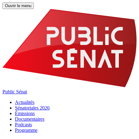
Ouvrir le menu
Public Sénat
Actualités
Sénatoriales 2026
Émissions
Documentaires
Podcasts
Programme