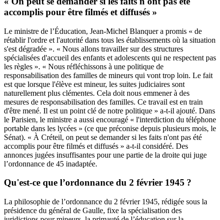
« On peut se demander si les faits n'ont pas été
accomplis pour être filmés et diffusés »
Le ministre de l’Éducation, Jean-Michel Blanquer a promis « de
rétablir l'ordre et l'autorité dans tous les établissements où la situation
s'est dégradée ». « Nous allons travailler sur des structures
spécialisées d'accueil des enfants et adolescents qui ne respectent pas
les règles ». « Nous réfléchissons à une politique de
responsabilisation des familles de mineurs qui vont trop loin. Le fait
est que lorsque l'élève est mineur, les suites judiciaires sont
naturellement plus clémentes. Cela doit nous emmener à des
mesures de responsabilisation des familles. Ce travail est en train
d'être mené. Il est un point clé de notre politique » a-t-il ajouté. Dans
le Parisien, le ministre a aussi encouragé « l'interdiction du téléphone
portable dans les lycées » (ce que préconise depuis plusieurs mois,
le
Sénat)
. « À Créteil, on peut se demander si les faits n'ont pas été
accomplis pour être filmés et diffusés » a-t-il considéré. Des
annonces jugées insuffisantes pour une partie de la droite qui juge
l’ordonnance de 45 inadaptée.
Qu'est-ce que l’ordonnance du 2 février 1945 ?
La philosophie de l’ordonnance du 2 février 1945, rédigée sous la
présidence du général de Gaulle, fixe la spécialisation des
juridictions pour mineurs, la primauté de l’éducation sur la