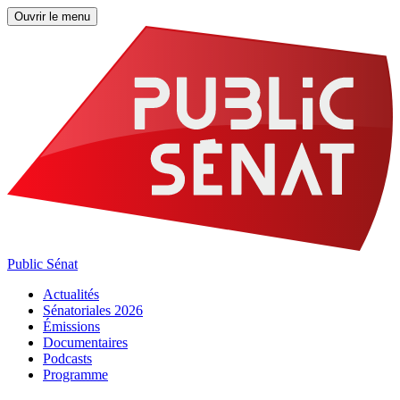
Ouvrir le menu
Public Sénat
Actualités
Sénatoriales 2026
Émissions
Documentaires
Podcasts
Programme