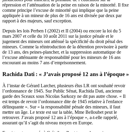
répression et l’atténuation de la peine en raison de la minorité. Il fixe
comme principe l’excuse de minorité qui implique que la peine
appliquée à un mineur de plus de 16 ans est divisée par deux par
rapport à des majeurs, sauf exception.
Depuis les lois Perben I (2002) et II (2004) ou encore la loi du 5
mars 2007 et celle du 10 août 2011 sur la justice pénale et le
jugement des mineurs ont atténué la spécificité du droit pénal des
mineurs. Comme la réintroduction de la détention provisoire à partir
de 13 ans, des peines-plancher, et la suppression automatique de
l’excuse atténuante de responsabilité pour les mineurs de 16 ans
encourant au moins 7 ans d’emprisonnement.
Rachida Dati : « J’avais proposé 12 ans à l’époque »
À l’instar de Gérard Larcher, plusieurs élus LR ont souhaité revoir
l’ordonnance de 1945. Sur
Public Sénat
, Rachida Dati, ancienne
garde des Sceaux sous Nicolas Sarkozy ne dit pas autre chose. « Il
est temps de revoir l’ordonnance dite de 1945 relative à l'enfance
délinquante ». Sur « la responsabilité pénale des mineurs, il faut
mettre un âge. Le texte est sur la table, Mme Belloubet peut le
retrouver. J’avais proposé 12 ans à l’époque », a-t-elle rappelé,
assurant qu’il s’agit du niveau moyen en Europe.