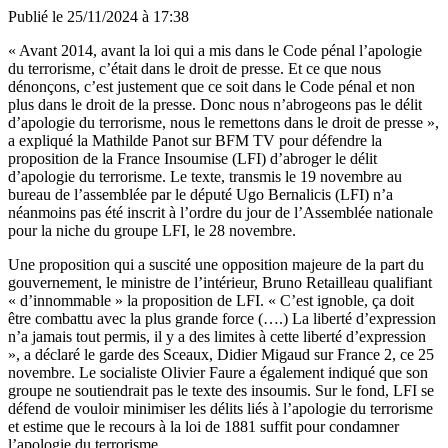
Publié le
25/11/2024 à 17:38
« Avant 2014, avant la loi qui a mis dans le Code pénal l’apologie
du terrorisme, c’était dans le droit de presse. Et ce que nous
dénonçons, c’est justement que ce soit dans le Code pénal et non
plus dans le droit de la presse. Donc nous n’abrogeons pas le délit
d’apologie du terrorisme, nous le remettons dans le droit de presse »,
a expliqué la Mathilde Panot sur BFM TV pour défendre la
proposition de la France Insoumise (LFI) d’abroger le délit
d’apologie du terrorisme. Le texte, transmis le 19 novembre au
bureau de l’assemblée par le député Ugo Bernalicis (LFI) n’a
néanmoins pas été inscrit à l’ordre du jour de l’Assemblée nationale
pour la niche du groupe LFI, le 28 novembre.
Une proposition qui a suscité une opposition majeure de la part du
gouvernement, le ministre de l’intérieur, Bruno Retailleau qualifiant
« d’innommable » la proposition de LFI. « C’est ignoble, ça doit
être combattu avec la plus grande force (….) La liberté d’expression
n’a jamais tout permis, il y a des limites à cette liberté d’expression
», a déclaré le garde des Sceaux, Didier Migaud sur France 2, ce 25
novembre. Le socialiste Olivier Faure a également indiqué que son
groupe ne soutiendrait pas le texte des insoumis. Sur le fond, LFI se
défend de vouloir minimiser les délits liés à l’apologie du terrorisme
et estime que le recours à la loi de 1881 suffit pour condamner
l’apologie du terrorisme.