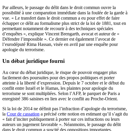
Par ailleurs, le passage du délit dans le droit commun ouvre la
possibilité à une comparution immédiate dans la foulée de la garde à
vue. « Le transfert dans le droit commun a eu pour effet de faire
échapper ce délit au formalisme plus strict de la loi de 1881, tout en
permettant notamment de recourir à des techniques spéciales
d’enquêtes », explique Vincent Brengarth, avocat et auteur de «
Défendre l’impossible ». Ce dernier est également l’avocat de
l’eurodéputé Rima Hassan, visée en avril par une enquête pour
apologie du terrorisme.
Un débat juridique fourni
Au cœur du débat juridique, le risque de pouvoir engager plus
facilement des poursuites pour des propos politiques et porter
atteinte à la liberté d’expression. Depuis le 7 octobre et le début du
conflit entre Israël et le Hamas, les plaintes pour apologie du
terrorisme se sont multipliées. Selon l’AFP, le parquet de Paris a
enregistré 386 saisines en lien avec le conflit au Proche-Orient.
Si la loi de 2014 ne définit pas l’infraction d’apologie du terrorisme,
la
Cour de cassation
a précisé cette notion en estimant qu’il s’agit du
« fait d’inciter publiquement à porter sur ces infractions ou leurs
auteurs un jugement favorable ». Néanmoins, le passage du délit
dans le droit commun a suscité des oppositions importantes,