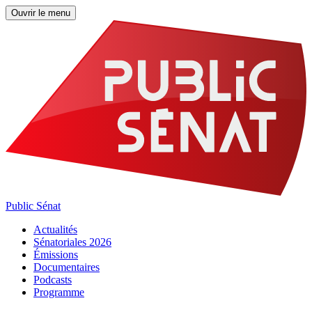
Ouvrir le menu
Public Sénat
Actualités
Sénatoriales 2026
Émissions
Documentaires
Podcasts
Programme