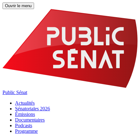
Ouvrir le menu
Public Sénat
Actualités
Sénatoriales 2026
Émissions
Documentaires
Podcasts
Programme