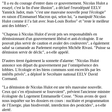
"Il a eu du courage d'entrer dans ce gouvernement. Nicolas Hulot a
essayé, c'est la fin d'une illusion", a déclaré l'eurodéputé EELV
Yannick Jadot, mais "c'est une mauvaise nouvelle pour l'écologie"
en raison d'Emmanuel Macron qui, selon lui, "a manipulé Nicolas
Hulot comme il l’a fait avec Jean-Louis Borloo" et "reste le meilleur
ami des lobbies".
"Chapeau à Nicolas Hulot d’avoir pris ses responsabilités en
démissionnant d'un gouvernement libéral et anti-écologiste. Il ne
pouvait plus servir de caution et avaler des couleuvres", a également
salué sa camarade au Parlement européen Michèle Rivasi. "Puisse sa
démission servir de déclic", a-t-elle appelé.
D'autres tirent également la sonnette d'alarme: "Nicolas Hulot
annonce son départ du gouvernement par l’omniprésence des
lobbies. L'écologie et les biens communs sont encerclés par les
intérêts privés", a déploré le Secrétaire national EELV David
Cormand.
"La démission de Nicolas Hulot est une très mauvaise nouvelle.
Ceux qui s’en réjouissent se fourvoient", prévient l'ancienne ministre
écologiste du Logement Emmanuelle Cosse. "Nous avons de quoi
nous inquiéter sur les dossiers en cours : nucléaire et programmation
de l’Energie, plan biodiversité, interdiction des pesticides", a-t-elle
alerté.