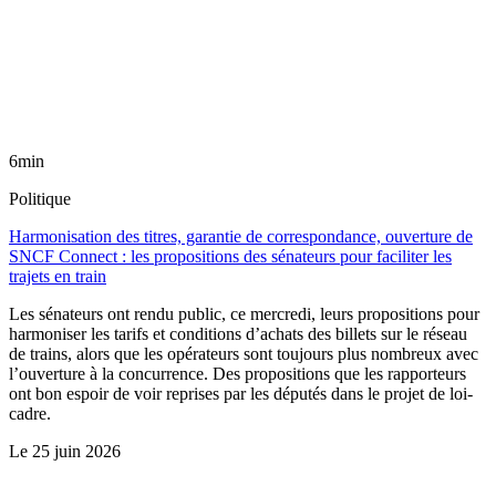
6min
Politique
Harmonisation des titres, garantie de correspondance, ouverture de
SNCF Connect : les propositions des sénateurs pour faciliter les
trajets en train
Les sénateurs ont rendu public, ce mercredi, leurs propositions pour
harmoniser les tarifs et conditions d’achats des billets sur le réseau
de trains, alors que les opérateurs sont toujours plus nombreux avec
l’ouverture à la concurrence. Des propositions que les rapporteurs
ont bon espoir de voir reprises par les députés dans le projet de loi-
cadre.
Le
25 juin 2026