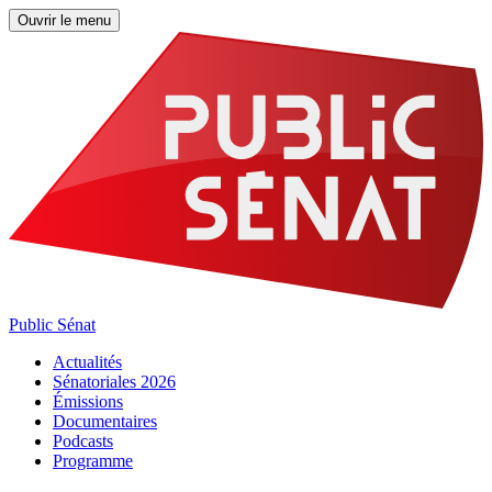
Ouvrir le menu
Public Sénat
Actualités
Sénatoriales 2026
Émissions
Documentaires
Podcasts
Programme