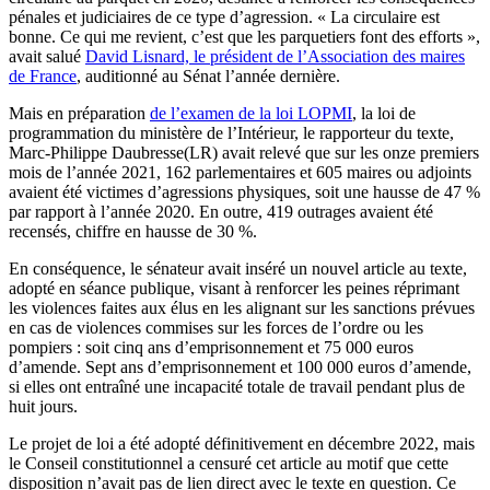
pénales et judiciaires de ce type d’agression. « La circulaire est
bonne. Ce qui me revient, c’est que les parquetiers font des efforts »,
avait salué
David Lisnard, le président de l’Association des maires
de France
, auditionné au Sénat l’année dernière.
Mais en préparation
de l’examen de la loi LOPMI
, la loi de
programmation du ministère de l’Intérieur, le rapporteur du texte,
Marc-Philippe Daubresse(LR) avait relevé que sur les onze premiers
mois de l’année 2021, 162 parlementaires et 605 maires ou adjoints
avaient été victimes d’agressions physiques, soit une hausse de 47 %
par rapport à l’année 2020. En outre, 419 outrages avaient été
recensés, chiffre en hausse de 30 %.
En conséquence, le sénateur avait inséré un nouvel article au texte,
adopté en séance publique, visant à renforcer les peines réprimant
les violences faites aux élus en les alignant sur les sanctions prévues
en cas de violences commises sur les forces de l’ordre ou les
pompiers : soit cinq ans d’emprisonnement et 75 000 euros
d’amende. Sept ans d’emprisonnement et 100 000 euros d’amende,
si elles ont entraîné une incapacité totale de travail pendant plus de
huit jours.
Le projet de loi a été adopté définitivement en décembre 2022, mais
le Conseil constitutionnel a censuré cet article au motif que cette
disposition n’avait pas de lien direct avec le texte en question. Ce