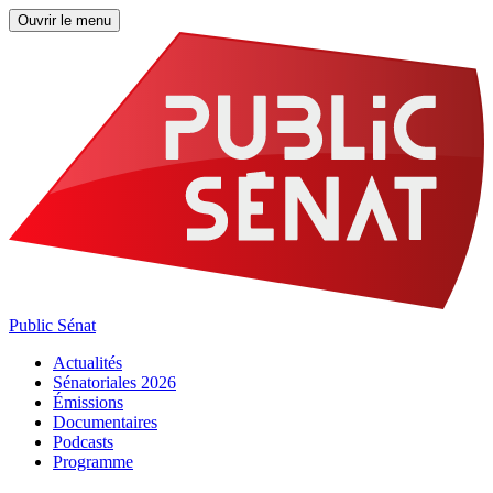
Ouvrir le menu
Public Sénat
Actualités
Sénatoriales 2026
Émissions
Documentaires
Podcasts
Programme