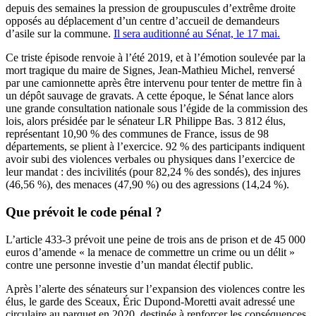
depuis des semaines la pression de groupuscules d’extrême droite
opposés au déplacement d’un centre d’accueil de demandeurs
d’asile sur la commune.
Il sera auditionné au Sénat, le 17 mai.
Ce triste épisode renvoie à l’été 2019, et à l’émotion soulevée par la
mort tragique du maire de Signes, Jean-Mathieu Michel, renversé
par une camionnette après être intervenu pour tenter de mettre fin à
un dépôt sauvage de gravats. A cette époque, le Sénat lance alors
une grande consultation nationale sous l’égide de la commission des
lois, alors présidée par le sénateur LR Philippe Bas. 3 812 élus,
représentant 10,90 % des communes de France, issus de 98
départements, se plient à l’exercice. 92 % des participants indiquent
avoir subi des violences verbales ou physiques dans l’exercice de
leur mandat : des incivilités (pour 82,24 % des sondés), des injures
(46,56 %), des menaces (47,90 %) ou des agressions (14,24 %).
Que prévoit le code pénal ?
L’article 433-3 prévoit une peine de trois ans de prison et de 45 000
euros d’amende « la menace de commettre un crime ou un délit »
contre une personne investie d’un mandat électif public.
Après l’alerte des sénateurs sur l’expansion des violences contre les
élus, le garde des Sceaux, Éric Dupond-Moretti avait adressé une
circulaire au parquet en 2020, destinée à renforcer les conséquences