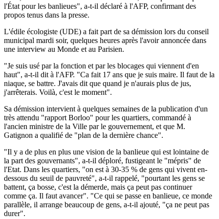
l'État pour les banlieues", a-t-il déclaré à l'AFP, confirmant des
propos tenus dans la presse.
L'édile écologiste (UDE) a fait part de sa démission lors du conseil
municipal mardi soir, quelques heures après l'avoir annoncée dans
une interview au Monde et au Parisien.
"Je suis usé par la fonction et par les blocages qui viennent d'en
haut", a-t-il dit à l'AFP. "Ca fait 17 ans que je suis maire. Il faut de la
niaque, se battre. J'avais dit que quand je n'aurais plus de jus,
j'arrêterais. Voilà, c'est le moment".
Sa démission intervient à quelques semaines de la publication d'un
très attendu "rapport Borloo" pour les quartiers, commandé à
l'ancien ministre de la Ville par le gouvernement, et que M.
Gatignon a qualifié de "plan de la dernière chance".
"Il y a de plus en plus une vision de la banlieue qui est lointaine de
la part des gouvernants", a-t-il déploré, fustigeant le "mépris" de
l'Etat. Dans les quartiers, "on est à 30-35 % de gens qui vivent en-
dessous du seuil de pauvreté", a-t-il rappelé, "pourtant les gens se
battent, ça bosse, c'est la démerde, mais ça peut pas continuer
comme ça. Il faut avancer". "Ce qui se passe en banlieue, ce monde
parallèle, il arrange beaucoup de gens, a-t-il ajouté, "ça ne peut pas
durer".