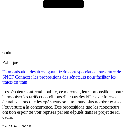
6min
Politique
Harmonisation des titres, garantie de correspondance, ouverture de
SNCF Connect : les propositions des sénateurs pour faciliter les
trajets en train
Les sénateurs ont rendu public, ce mercredi, leurs propositions pour
harmoniser les tarifs et conditions d’achats des billets sur le réseau
de trains, alors que les opérateurs sont toujours plus nombreux avec
l’ouverture à la concurrence. Des propositions que les rapporteurs
ont bon espoir de voir reprises par les députés dans le projet de loi-
cadre.
Le
25 juin 2026