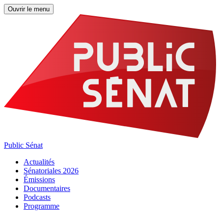
Ouvrir le menu
Public Sénat
Actualités
Sénatoriales 2026
Émissions
Documentaires
Podcasts
Programme