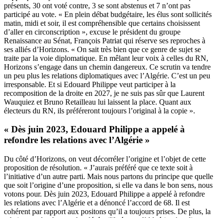
présents, 30 ont voté contre, 3 se sont abstenus et 7 n’ont pas
participé au vote. « En plein débat budgétaire, les élus sont sollicités
matin, midi et soir, il est compréhensible que certains choisissent
d’aller en circonscription », excuse le président du groupe
Renaissance au Sénat, François Patriat qui réserve ses reproches à
ses alliés d’Horizons. « On sait très bien que ce genre de sujet se
traite par la voie diplomatique. En mêlant leur voix à celles du RN,
Horizons s’engage dans un chemin dangereux. Ce scrutin va tendre
un peu plus les relations diplomatiques avec l’Algérie. C’est un peu
irresponsable. Et si Edouard Philippe veut participer à la
recomposition de la droite en 2027, je ne suis pas sûr que Laurent
Wauquiez et Bruno Retailleau lui laissent la place. Quant aux
électeurs du RN, ils préféreront toujours l’original à la copie ».
« Dès juin 2023, Edouard Philippe a appelé à
refondre les relations avec l’Algérie »
Du côté d’Horizons, on veut décorréler l’origine et l’objet de cette
proposition de résolution. « J’aurais préféré que ce texte soit à
l’initiative d’un autre parti. Mais nous partons du principe que quelle
que soit l’origine d’une proposition, si elle va dans le bon sens, nous
votons pour. Dès juin 2023, Edouard Philippe a appelé à refondre
les relations avec l’Algérie et a dénoncé l’accord de 68. Il est
cohérent par rapport aux positons qu’il a toujours prises. De plus, la