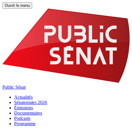
Ouvrir le menu
Public Sénat
Actualités
Sénatoriales 2026
Émissions
Documentaires
Podcasts
Programme