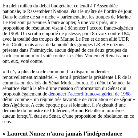
En plein milieu du débat budgétaire, ce jeudi à l’Assemblée
nationale, le Rassemblent National était le maître de l’ordre de jour.
Dans le cadre de sa « niche » parlementaire, les troupes de Marine
Le Pen sont parvenues à faire adopter, à une voix près, une
proposition de résolution visant à dénoncer l’accord franco-algérien
de 1968. Un scrutin emporté de justesse, par 185 voix contre 184,
avec la totalité des troupes de Marine Le Pen et de son allié UDR
Éric Ciotti, mais aussi de la moitié des groupes LR et Horizons
présents dans l’hémicycle, aucun député de ces deux groupes du
socle commun n’ont voté contre. Les élus Modem et Renaissance
ont, eux, voté contre.
« Il n’y a plus de socle commun. Il a disparu au dernier
renouvellement ministériel », tient à préciser la présidente LR de la
commission des lois du Sénat Muriel Jourda. En début d’année, la
sénatrice était à la tête d’une mission d’information du Sénat qui
proposait également de
dénoncer l’accord franco-algérien de 1968
défini comme « un régime très favorable de circulation et de séjour »
des Algériens. A cette époque pas si lointaine, il s’agissait d’une
demande du ministre de l’Intérieur, Bruno Retailleau lui-même
auteur, lorsqu’il était au Sénat, d’une proposition de résolution en ce
sens.
« Laurent Nunez n’aura jamais l’indépendance