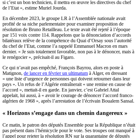
si c’est un bon technicien, il mettra en œuvre les directives du chef
de l’Etat », estime Muriel Jourda.
En décembre 2023, le groupe LR à l’Assemblée nationale avait
profité de sa niche parlementaire pour examiner proposition de
résolution de Bruno Retailleau. Le texte avait été rejeté à l’époque
par 151 voix contre 114. Rappelons que la dénonciation d’accords
bilatéraux relève de la compétence du Quai d’Orsay sous l’autorité
du chef de l’Etat, comme l’a rappelé Emmanuel Macron en mars
dernier. « Je suis totalement favorable, non pas à le dénoncer, mais à
le renégocier », précisait-il au Figaro.
Ce qui n’avait pas empêché, François Bayrou, alors en poste à
Matignon,
de lancer en février un ultimatum
à Alger, en dressant
« une liste d’urgence de personnes qui doivent retourner dans leur
pays ». Un refus de l’Algérie entraînerait « une remise en cause de
l’accord », mettait-il en garde. En janvier, c’est Gabriel Attal
appelait, lui aussi, à « avoir le courage de dénoncer l’accord franco-
algérien de 1968 », après l’arrestation de l’écrivain Boualem Sansal.
« Horizons s’engage dans un chemin dangereux »
Ce matin, le patron des députés Ensemble pour la République n’était
pas présent dans l’hémicycle pour le vote. Ses troupes ont manqué à
l’appel pour rejeter la résolution RN sur la quarantaine de députés