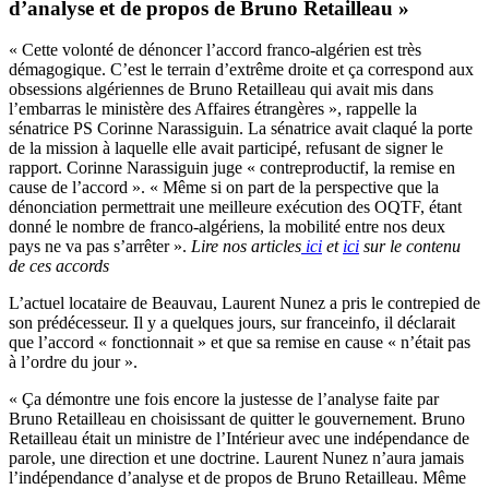
d’analyse et de propos de Bruno Retailleau »
« Cette volonté de dénoncer l’accord franco-algérien est très
démagogique. C’est le terrain d’extrême droite et ça correspond aux
obsessions algériennes de Bruno Retailleau qui avait mis dans
l’embarras le ministère des Affaires étrangères », rappelle la
sénatrice PS Corinne Narassiguin. La sénatrice avait claqué la porte
de la mission à laquelle elle avait participé, refusant de signer le
rapport. Corinne Narassiguin juge « contreproductif, la remise en
cause de l’accord ». « Même si on part de la perspective que la
dénonciation permettrait une meilleure exécution des OQTF, étant
donné le nombre de franco-algériens, la mobilité entre nos deux
pays ne va pas s’arrêter ».
Lire nos articles
ici
et
ici
sur le contenu
de ces accords
L’actuel locataire de Beauvau, Laurent Nunez a pris le contrepied de
son prédécesseur. Il y a quelques jours, sur franceinfo, il déclarait
que l’accord « fonctionnait » et que sa remise en cause « n’était pas
à l’ordre du jour ».
« Ça démontre une fois encore la justesse de l’analyse faite par
Bruno Retailleau en choisissant de quitter le gouvernement. Bruno
Retailleau était un ministre de l’Intérieur avec une indépendance de
parole, une direction et une doctrine. Laurent Nunez n’aura jamais
l’indépendance d’analyse et de propos de Bruno Retailleau. Même