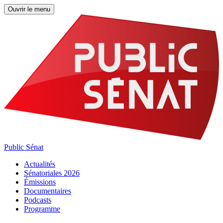
Ouvrir le menu
Public Sénat
Actualités
Sénatoriales 2026
Émissions
Documentaires
Podcasts
Programme