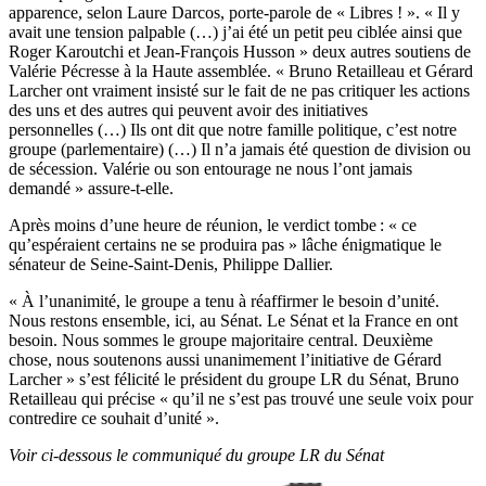
apparence, selon Laure Darcos, porte-parole de « Libres ! ». « Il y
avait une tension palpable (…) j’ai été un petit peu ciblée ainsi que
Roger Karoutchi et Jean-François Husson » deux autres soutiens de
Valérie Pécresse à la Haute assemblée. « Bruno Retailleau et Gérard
Larcher ont vraiment insisté sur le fait de ne pas critiquer les actions
des uns et des autres qui peuvent avoir des initiatives
personnelles (…) Ils ont dit que notre famille politique, c’est notre
groupe (parlementaire) (…) Il n’a jamais été question de division ou
de sécession. Valérie ou son entourage ne nous l’ont jamais
demandé » assure-t-elle.
Après moins d’une heure de réunion, le verdict tombe : « ce
qu’espéraient certains ne se produira pas » lâche énigmatique le
sénateur de Seine-Saint-Denis, Philippe Dallier.
« À l’unanimité, le groupe a tenu à réaffirmer le besoin d’unité.
Nous restons ensemble, ici, au Sénat. Le Sénat et la France en ont
besoin. Nous sommes le groupe majoritaire central. Deuxième
chose, nous soutenons aussi unanimement l’initiative de Gérard
Larcher » s’est félicité le président du groupe LR du Sénat, Bruno
Retailleau qui précise « qu’il ne s’est pas trouvé une seule voix pour
contredire ce souhait d’unité ».
Voir ci-dessous le communiqué du groupe LR du Sénat