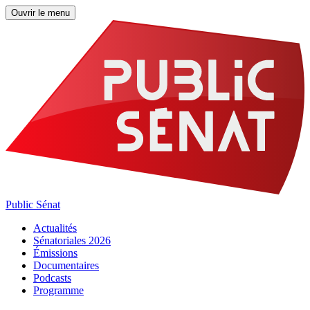
Ouvrir le menu
Public Sénat
Actualités
Sénatoriales 2026
Émissions
Documentaires
Podcasts
Programme