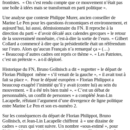
frontistes. « On s’est rendu compte que ce mouvement n’était pas
une boîte à idées mais se transformait en parti politique ».
Une analyse que conteste Philippe Murer, ancien conseiller de
Marine Le Pen pour les questions économiques et environnement, et
aujourd’hui, lui aussi, démissionnaire du FN. Il reproche à la
direction du parti « d’avoir décalé aux calendes grecques » le retour
de la souveraineté monétaire, c'est-à-dire la sortie de l’euro. « Gilbert
Collard a commencé à dire que la présidentielle était un référendum
sur l’euro. Alors qu’aucun Français n’a remarqué ça » (…)
« Beaucoup d’autres cadres ont repris ce thème ». « Les Patriotes,
c’est un prétexte ». a-t-il déploré.
Historique du FN, Bruno Gollnisch a dit « regretter » le départ de
Florian Philippot même « s’il venait de la gauche », « il avait tout à
fait sa place ». Pour le député européen « Florian Philippot a
beaucoup exagéré l’inimitié qu’il y avait (contre lui) au sein du
mouvement. « Il a été très bien traité ». « C’est un débat de
personnalités, un conflit de personnes » a complété Jean-Lin
Lacapelle, réfutant l’argument d’une divergence de ligne politique
entre Marine Le Pen et son ex-numéro 2.
Sur les conséquences du départ de Florian Philippot, Bruno
Gollnisch, et Jean-Lin Lacapelle chiffrent à « une dizaine de
cadres » ceux qui vont suivre. Un nombre «sous-estimé », pour