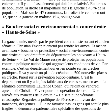
enterré ». « Il y a un basculement qui doit être relativisé. En termes
de population, la droite est majoritaire mais la gauche a 43 % de la
population. Mais sur les 47 communes, la droite et le centre en ont
32, quand la gauche en maîtrise 15 », souligne-t-il.
« Bouclier social et environnemental » contre droite
« Hauts-de-Seine »
La gauche unie, menée par le président communiste sortant et
ancien
sénateur
, Christian Favier, n’entend pas rendre les armes. Et met en
avant son « bouclier de protection » social et environnemental contre
une droite qui voudrait faire du département les nouveaux « Hauts-
de-Seine ». « Le Val de Marne essaye de protéger les populations
contre la politique nationale qui aggrave leurs conditions de vie. Par
exemple, c’est un département qui est en pointe sur les crèches
publiques. Il va y avoir un plan de création de 500 nouvelles places
en crèche. Pareil sur la prévention bucco-dentaire. C’est le
département où il y a le plus faible taux de caries », met en avant la
sénatrice communiste Laurence Cohen, qui rejoint ce vendredi
après-midi Christian Favier pour une opération de terrain. Une
arrivée aux manettes de la droite ? « Ce serait une véritable
catastrophe. Regardez la politique de Pécresse au niveau des
transports, des jeunes… Elle ne favorise pas les gens qui sont le plus
fragiles », dénonce la parlementaire spécialiste des questions de