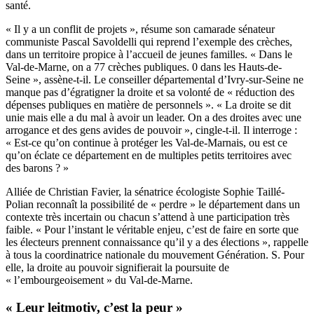
santé.
« Il y a un conflit de projets », résume son camarade sénateur
communiste Pascal Savoldelli qui reprend l’exemple des crèches,
dans un territoire propice à l’accueil de jeunes familles. « Dans le
Val-de-Marne, on a 77 crèches publiques. 0 dans les Hauts-de-
Seine », assène-t-il. Le conseiller départemental d’Ivry-sur-Seine ne
manque pas d’égratigner la droite et sa volonté de « réduction des
dépenses publiques en matière de personnels ». « La droite se dit
unie mais elle a du mal à avoir un leader. On a des droites avec une
arrogance et des gens avides de pouvoir », cingle-t-il. Il interroge :
« Est-ce qu’on continue à protéger les Val-de-Marnais, ou est ce
qu’on éclate ce département en de multiples petits territoires avec
des barons ? »
Alliée de Christian Favier, la sénatrice écologiste Sophie Taillé-
Polian reconnaît la possibilité de « perdre » le département dans un
contexte très incertain ou chacun s’attend à une participation très
faible. « Pour l’instant le véritable enjeu, c’est de faire en sorte que
les électeurs prennent connaissance qu’il y a des élections », rappelle
à tous la coordinatrice nationale du mouvement Génération. S. Pour
elle, la droite au pouvoir signifierait la poursuite de
« l’embourgeoisement » du Val-de-Marne.
« Leur leitmotiv, c’est la peur »