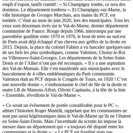
empli d’espoir, tantôt craintif : « Si Champigny tombe, ce sera des
dominos. Le département tombera ». Et Champigny-sur-Marne, la
ville historique de Georges Marchais, aux mains du PCF, est
tombée. C’était au mois de juin 2020, lors des municipales. Tous les
yeux sont désormais rivés sur le Val-de-Marne, dernier département
communiste de France. Rouge depuis 1966, interrompu par une
parenthèse gaulliste entre 1970 et 1976, le bout de terre au sud-est
de Paris avait déjà échappé d’un cheveu aux griffes de la droite en
2015. Depuis, la place du colonel Fabien a vu basculer quelques-uns
de ses fiefs les plus symboliques, comme Valenton, Choisy-le-Roi
ou Villeneuve-Saint-Georges. Les départements de la Seine-Saint-
Denis et de l’Allier n’ont pas été reconquis. « Il y a une aspiration
des Val-de-Marnais. Elle s’est manifestée aux municipales avec le
basculement de 4 villes emblématiques du Parti communiste.
Valenton était au PCF depuis le Congrès de Tours, en 1920 ! C’est
une nouvelle donne », s’enthousiasme le chef de file de la droite et
maire LR de Maisons-Alfort, Olivier Capitanio, à la tête de la liste
« Ensemble, réveillons le Val-de-Marne ».
« Ce serait un évènement de portée considérable pour le PC »,
admet l’historien Roger Martelli, rappelant que les communistes ne
sont pas aussi hégémoniques dans le Val-de-Marne qu’ils ne l’étaient
en Seine-Saint-Denis. Mais l’incertitude du scrutin lui impose la
mesure dans un département qui « a toujours été disputé entre les
communistes et la droite » : « Le PCF est fragilisé mais pas