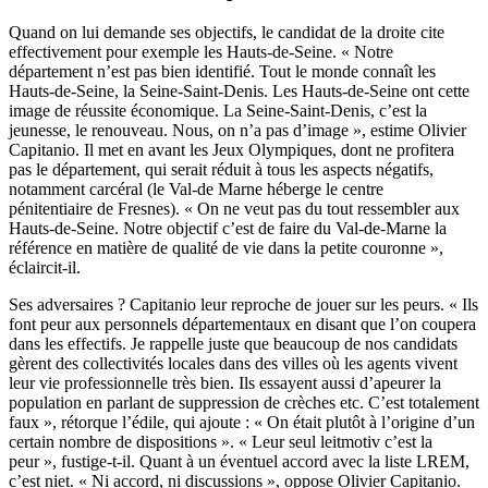
Quand on lui demande ses objectifs, le candidat de la droite cite
effectivement pour exemple les Hauts-de-Seine. « Notre
département n’est pas bien identifié. Tout le monde connaît les
Hauts-de-Seine, la Seine-Saint-Denis. Les Hauts-de-Seine ont cette
image de réussite économique. La Seine-Saint-Denis, c’est la
jeunesse, le renouveau. Nous, on n’a pas d’image », estime Olivier
Capitanio. Il met en avant les Jeux Olympiques, dont ne profitera
pas le département, qui serait réduit à tous les aspects négatifs,
notamment carcéral (le Val-de Marne héberge le centre
pénitentiaire de Fresnes). « On ne veut pas du tout ressembler aux
Hauts-de-Seine. Notre objectif c’est de faire du Val-de-Marne la
référence en matière de qualité de vie dans la petite couronne »,
éclaircit-il.
Ses adversaires ? Capitanio leur reproche de jouer sur les peurs. « Ils
font peur aux personnels départementaux en disant que l’on coupera
dans les effectifs. Je rappelle juste que beaucoup de nos candidats
gèrent des collectivités locales dans des villes où les agents vivent
leur vie professionnelle très bien. Ils essayent aussi d’apeurer la
population en parlant de suppression de crèches etc. C’est totalement
faux », rétorque l’édile, qui ajoute : « On était plutôt à l’origine d’un
certain nombre de dispositions ». « Leur seul leitmotiv c’est la
peur », fustige-t-il. Quant à un éventuel accord avec la liste LREM,
c’est niet. « Ni accord, ni discussions », oppose Olivier Capitanio.