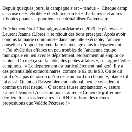
Depuis quelques jours, la campagne s’est « tendue ». Chaque camp
s’accuse de « fébrilité » et exhume son lot « d’affaires » et autres
« boules puantes » pour tenter de déstabiliser l’adversaire.
Fraîchement élu à Champigny-sur-Marne en 2020, le pécressiste
Laurent Jeanne (Libres !) se réjouit des bons présages. Après avoir
conquis la mairie communiste dans une lutte exécrable, l’ancien
conseiller d’opposition veut faire le ménage dans le département.
« J’ai révélé des affaires un peu troubles de l’ancienne équipe
municipale en lien avec le département. Notamment un emploi de
cabinet. On met ça sur la table, des petites affaires », se targue l’édile
campinois. « Le département est particulièrement mal géré. Il y a
des potentialités extraordinaires, comme le 92 ou le 93. On se dit
qu’il n’y a pas de raison qu’on reste au bord du chemin », plaide-t-il
lui aussi. Quant au Rassemblement national, peu le considèrent
comme un réel risque. « C’est une fausse implantation », assure
Laurent Jeanne. L’occasion pour Laurence Cohen de griffer une
dernière fois ses adversaires. Le RN ? « Ils ont les mêmes
propositions que Valérie Pécresse ! »