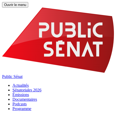
Ouvrir le menu
Public Sénat
Actualités
Sénatoriales 2026
Émissions
Documentaires
Podcasts
Programme