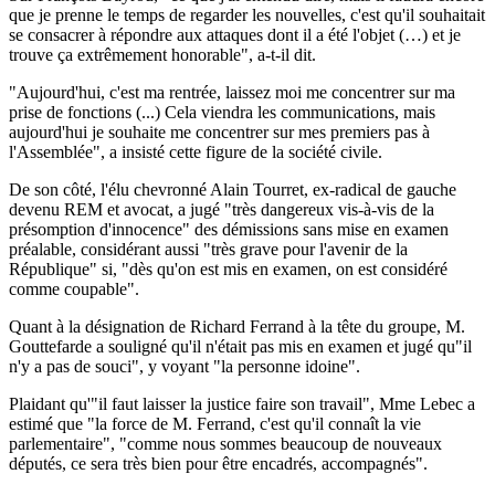
que je prenne le temps de regarder les nouvelles, c'est qu'il souhaitait
se consacrer à répondre aux attaques dont il a été l'objet (…) et je
trouve ça extrêmement honorable", a-t-il dit.
"Aujourd'hui, c'est ma rentrée, laissez moi me concentrer sur ma
prise de fonctions (...) Cela viendra les communications, mais
aujourd'hui je souhaite me concentrer sur mes premiers pas à
l'Assemblée", a insisté cette figure de la société civile.
De son côté, l'élu chevronné Alain Tourret, ex-radical de gauche
devenu REM et avocat, a jugé "très dangereux vis-à-vis de la
présomption d'innocence" des démissions sans mise en examen
préalable, considérant aussi "très grave pour l'avenir de la
République" si, "dès qu'on est mis en examen, on est considéré
comme coupable".
Quant à la désignation de Richard Ferrand à la tête du groupe, M.
Gouttefarde a souligné qu'il n'était pas mis en examen et jugé qu"il
n'y a pas de souci", y voyant "la personne idoine".
Plaidant qu'"il faut laisser la justice faire son travail", Mme Lebec a
estimé que "la force de M. Ferrand, c'est qu'il connaît la vie
parlementaire", "comme nous sommes beaucoup de nouveaux
députés, ce sera très bien pour être encadrés, accompagnés".