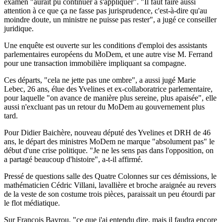
examen "aurait pu continuer à s'appliquer". "Il faut faire aussi
attention à ce que ça ne fasse pas jurisprudence, c'est-à-dire qu'au
moindre doute, un ministre ne puisse pas rester", a jugé ce conseiller
juridique.
Une enquête est ouverte sur les conditions d'emploi des assistants
parlementaires européens du MoDem, et une autre vise M. Ferrand
pour une transaction immobilière impliquant sa compagne.
Ces départs, "cela ne jette pas une ombre", a aussi jugé Marie
Lebec, 26 ans, élue des Yvelines et ex-collaboratrice parlementaire,
pour laquelle "on avance de manière plus sereine, plus apaisée", elle
aussi n'excluant pas un retour du MoDem au gouvernement plus
tard.
Pour Didier Baichère, nouveau député des Yvelines et DRH de 46
ans, le départ des ministres MoDem ne marque "absolument pas" le
début d'une crise politique. "Je ne les sens pas dans l'opposition, on
a partagé beaucoup d'histoire", a-t-il affirmé.
Pressé de questions salle des Quatre Colonnes sur ces démissions, le
mathématicien Cédric Villani, lavallière et broche araignée au revers
de la veste de son costume trois pièces, paraissait un peu étourdi par
le flot médiatique.
Sur François Bayrou, "ce que j'ai entendu dire, mais il faudra encore