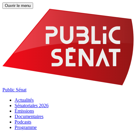
Ouvrir le menu
Public Sénat
Actualités
Sénatoriales 2026
Émissions
Documentaires
Podcasts
Programme