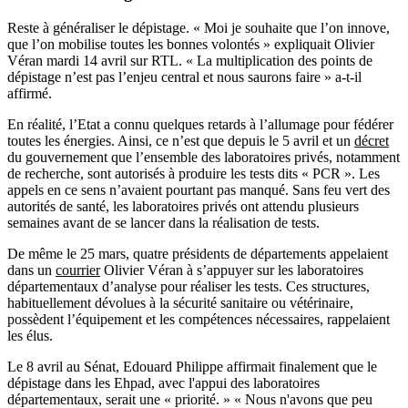
Reste
à
g
é
n
é
raliser le d
é
pistage.
«
Moi je souhaite que l
’
on innove,
que l
’
on mobilise toutes les bonnes volont
é
s
»
expliquait Olivier
V
é
ran mardi 14 avril sur RTL.
«
La multiplication des points de
d
é
pistage n
’
est pas l
’
enjeu central et nous saurons faire
»
a-t-il
affirm
é
.
En r
é
alit
é
, l
’
Etat a connu quelques retards
à
l
’
allumage pour f
é
d
é
rer
toutes les
é
nergies. Ainsi, ce n
’
est que depuis le 5 avril et un
d
é
cret
du gouvernement que l
’
ensemble des laboratoires priv
é
s, notamment
de recherche, sont
autoris
é
s
à
produire les tests dits
«
PCR
»
.
Les
appels en ce sens n
’
avaient pourtant pas manqu
é
. Sans feu vert des
autorités de santé, les laboratoires privés ont attendu plusieurs
semaines avant de se lancer dans la réalisation de tests.
De même le 25 mars, quatre pr
é
sidents de d
é
partements appelaient
dans un
courrier
Olivier V
é
ran
à
s
’
appuyer sur les laboratoires
d
é
partementaux d
’
analyse pour r
é
aliser les tests. Ces structures,
habituellement d
é
volues
à
la s
é
curit
é
sanitaire ou v
é
t
é
rinaire,
poss
è
dent l
’é
quipement et les comp
é
tences n
é
cessaires, rappelaient
les
élus.
Le 8 avril au Sénat
, Edouard Philippe affirmait finalement que le
dépistage dans les Ehpad, avec l'appui des laboratoires
départementaux, serait une «
priorité.
»
«
Nous n'avons que peu