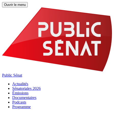
Ouvrir le menu
Public Sénat
Actualités
Sénatoriales 2026
Émissions
Documentaires
Podcasts
Programme