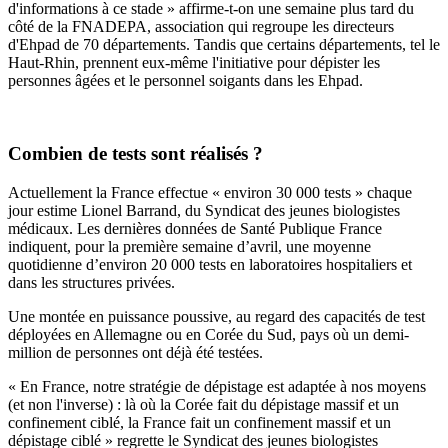
d'informations à ce stade
» affirme-t-on une semaine plus tard du
côté de la FNADEPA, association qui regroupe les directeurs
d'Ehpad de 70 départements. Tandis que certains départements, tel le
Haut-Rhin, prennent
eux-même l'initiative
pour dépister les
personnes âgées et le personnel soigants dans les Ehpad.
Combien de tests sont r
é
alis
é
s ?
Actuellement la France effectue
«
environ 30 000 tests
»
chaque
jour estime
Lionel Barrand, du Syndicat des jeunes biologistes
médicaux. Les derni
è
res donn
é
es de Sant
é
Publique France
indiquent, pour la premi
è
re semaine d
’
avril, une moyenne
quotidienne d
’
environ 20 000 tests en laboratoires hospitaliers et
dans les structures priv
é
es.
Une mont
é
e en puissance poussive, au regard des capacit
é
s de test
d
é
ploy
é
es en Allemagne ou en Cor
é
e du Sud, pays o
ù
un demi-
million de personnes ont d
é
j
à
é
t
é
test
é
es.
«
En France, notre strat
é
gie de d
é
pistage est adapt
é
e
à
nos moyens
(et non l'inverse) : l
à
o
ù
la Cor
é
e fait du d
é
pistage massif et un
confinement cibl
é
, la France fait un confinement massif et un
d
é
pistage cibl
é
» regrette
le Syndicat des jeunes biologistes