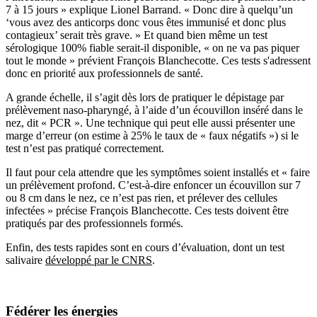
7
à
15 jours
»
explique Lionel Barrand.
«
Donc dire
à
quelqu
’
un
‘
vous avez des anticorps donc vous
ê
tes immunis
é
et donc plus
contagieux
’
serait tr
è
s grave.
»
Et quand bien m
ê
me un test
s
é
rologique 100% fiable serait-il disponible,
«
on ne va pas piquer
tout le monde
»
pr
é
vient Fran
ç
ois Blanchecotte. Ces tests s'adressent
donc en priorit
é
aux professionnels de sant
é
.
A grande
é
chelle, il s
’
agit d
è
s lors de pratiquer le d
é
pistage par
pr
é
l
è
vement naso-pharyng
é
,
à
l
’
aide d
’
un
é
couvillon ins
é
r
é
dans le
nez, dit
«
PCR
»
. Une technique qui peut elle aussi pr
é
senter une
marge d
’
erreur (on estime
à
25% le taux de
«
faux n
é
gatifs
»
) si le
test n
’
est pas pratiqu
é
correctement.
Il faut pour cela attendre que les sympt
ô
mes soient install
é
s et
«
faire
un pr
é
l
è
vement profond. C
’
est-
à
-dire enfoncer un
é
couvillon sur 7
ou 8 cm dans le nez, ce n
’
est pas rien, et pr
é
lever des cellules
infect
é
es
»
pr
é
cise Fran
ç
ois Blanchecotte. Ces tests doivent
ê
tre
pratiqu
é
s par des professionnels form
é
s.
Enfin, des tests rapides sont en cours d
’é
valuation, dont un test
salivaire
d
é
velopp
é
par le CNRS
.
F
é
d
é
rer les
é
nergies