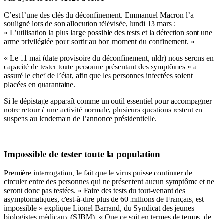
C
’
est l
’
une des cl
é
s du d
é
confinement. Emmanuel Macron l
’
a
soulign
é
lors de son allocution t
é
l
é
vis
é
e, lundi 13 mars :
«
L
’
utilisation la plus large possible des tests et la d
é
tection sont une
arme privil
é
gi
é
e pour sortir au bon moment du confinement.
»
«
Le 11 mai (date provisoire du d
é
confinement, nldr) nous serons en
capacit
é
de tester toute personne pr
é
sentant des sympt
ô
mes
»
a
assur
é
le chef de l
’é
tat, afin que les personnes infect
é
es soient
plac
é
es en quarantaine.
Si le d
é
pistage appara
î
t comme un outil essentiel pour accompagner
notre retour
à
une activit
é
normale, plusieurs questions restent en
suspens au lendemain de l
’
annonce pr
é
sidentielle.
Impossible de tester toute la population
Premi
è
re interrogation, le fait que le virus puisse continuer de
circuler entre des personnes qui ne pr
é
sentent aucun sympt
ô
me et ne
seront donc pas test
é
es.
«
Faire des tests du tout-venant des
asymptomatiques, c'est-
à
-dire plus de 60 millions de Fran
ç
ais, est
impossible
»
explique Lionel Barrand, du Syndicat des jeunes
biologistes m
é
dicaux (SJBM).
«
Que ce soit en termes de temps, de