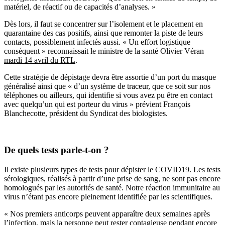
mat
é
riel, de r
é
actif ou de capacit
é
s d
’
analyses.
»
D
è
s lors, il faut se concentrer sur l
’
isolement et le placement en
quarantaine des cas positifs, ainsi que remonter la piste de leurs
contacts, possiblement infect
é
s aussi.
«
Un effort logistique
cons
é
quent
»
reconnaissait le ministre de la sant
é
Olivier V
é
ran
mardi 14 avril du RTL
.
Cette strat
é
gie de d
é
pistage devra
ê
tre assortie d
’
un port du masque
g
é
n
é
ralis
é
ainsi que
«
d
’
un syst
è
me de traceur, que ce soit sur nos
t
é
l
é
phones ou ailleurs, qui identifie si vous avez pu
ê
tre en contact
avec quelqu
’
un qui est porteur du virus
»
pr
é
vient Fran
ç
ois
Blanchecotte, pr
é
sident du Syndicat des biologistes.
De quels tests parle-t-on ?
Il existe plusieurs types de tests pour d
é
pister le COVID19. Les tests
s
é
rologiques, r
é
alis
é
s
à
partir d
’
une prise de sang, ne sont pas encore
homologu
é
s par les autorit
é
s de sant
é
. Notre r
é
action immunitaire au
virus n
’é
tant pas encore pleinement identifi
é
e par les scientifiques.
«
Nos premiers anticorps peuvent appara
î
tre deux semaines apr
è
s
l
’
infection, mais la personne peut rester contagieuse pendant encore