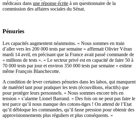
médicaux dans
une r
é
ponse
é
crite
à
un questionnaire de la
commission des affaires sociales du S
é
nat.
P
é
nuries
Les capacités augmentent néanmoins. «
Nous sommes en train
d
’
aller vers les 200 000 tests par semaine
»
affirmait Olivier V
é
ran
mardi 14 avril, en pr
é
cisant que la France avait pass
é
commande de
«
millions de tests
»
.
«
Le secteur priv
é
est en capacit
é
de faire 50
à
70 000 tests par jour et environ 350 000 tests par semaine
»
estime
m
ê
me Fran
ç
ois Blanchecotte.
A condition de lever certaines p
é
nuries dans les labos, qui manquent
de mat
é
riel tant pour pratiquer les tests (écouvillons, réactifs) que
pour prot
é
ger leurs personnels.
«
Nous sommes encore tr
è
s en
tension
»
s
’
alarme Lionel Barrand.
«
Des fois on ne peut pas faire le
test parce qu
’
il nous manque des cotons-tiges ! On attend de l
’
Etat
qu
’
il d
é
bloque les commandes, qu
’
il fasse pression pour obtenir des
approvisionnements plus r
é
guliers et plus cons
é
quents.
»