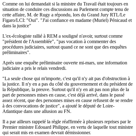
Comme on lui demandait si la ministre du Travail était toujours en
situation de conduire ces discussions au Parlement compte tenu de
cette affaire, M. de Rugy a répondu, lors du Grand Jury RTL/Le
Figaro/LCI: "Oui". "J'ai confiance en madame (Muriel) Pénicaud et
dans la justice"
L'ex-écologiste rallié à REM a souligné n'avoir, surtout comme
"président de l'Assemblée", "pas vocation à commenter des
procédures judiciaires, surtout quand ce ne sont que des enquêtes
préliminaires".
Après une enquête préliminaire ouverte mi-mars, une information
judiciaire a pris le relais vendredi.
"La seule chose qui m'importe, c'est qu'il n'y ait pas d'obstruction à
la justice. Il n'y en a pas du côté du gouvernement et du président de
la République, la preuve. Surtout qu'il n'y en ait pas non plus de la
part de personnes mises en cause, c'est déjà arrivé, dans le passé
assez récent, que des personnes mises en cause refusent de se rendre
à des convocations de justice", a ajouté le député de Loire-
Atlantique dans une allusion au FN.
Il a par ailleurs rappelé la règle réaffirmée à plusieurs reprises par le
Premier ministre Edouard Philippe, en vertu de laquelle tout ministre
qui serait mis en examen devrait démissionner.