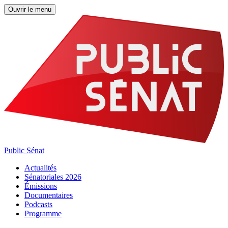
Ouvrir le menu
Public Sénat
Actualités
Sénatoriales 2026
Émissions
Documentaires
Podcasts
Programme