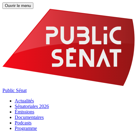
Ouvrir le menu
Public Sénat
Actualités
Sénatoriales 2026
Émissions
Documentaires
Podcasts
Programme