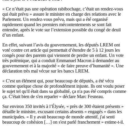
« Ce n’était pas une opération rabibochage, c’était un rendez-vous
qui était prévu » assure le ministre en charge des relations avec le
Parlement. Un rendez-vous prévu, mais qui a été organisé
rapidement quand les premiers mécontentements se sont fait
entendre, après le vote sur l’extension possible du congé de deuil
d’un enfant.
En effet, suivant l’avis du gouvernement, les députés LREM ont
voté contre cet article qui permettait d’étendre de 5 à 12 jours les
congés pour des parents qui viennent de perdre un enfant. Un vote
très polémique, qui a conduit Emmanuel Macron à demander au
gouvernement et à la majorité « de faire preuve d’humanité ». Une
déclaration très mal vécue sur les bancs LREM.
« C'est un élément qui, pour beaucoup de députés, a été vécu
comme quelque chose de profondément injuste. Ils ont voulu poser
le sujet tel qu'il était dans sa globalité, ça n'a pas été compris comme
ça. C'était bien de s'en reparler » déclare Marc Fesneau.
Sur environ 350 invités à l’Élysée, « près de 300 étaient présents »
détaille le ministre, excusant certains absents « engagés » dans les
municipales. « Il y avait beaucoup de monde attentif, j'ai senti
beaucoup de cohésion […] on s'est parlé franchement » estime-t-il.