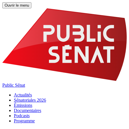
Ouvrir le menu
Public Sénat
Actualités
Sénatoriales 2026
Émissions
Documentaires
Podcasts
Programme