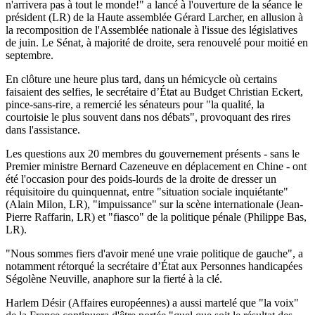
n'arrivera pas à tout le monde!" a lancé à l'ouverture de la séance le
président (LR) de la Haute assemblée Gérard Larcher, en allusion à
la recomposition de l'Assemblée nationale à l'issue des législatives
de juin. Le Sénat, à majorité de droite, sera renouvelé pour moitié en
septembre.
En clôture une heure plus tard, dans un hémicycle où certains
faisaient des selfies, le secrétaire d’État au Budget Christian Eckert,
pince-sans-rire, a remercié les sénateurs pour "la qualité, la
courtoisie le plus souvent dans nos débats", provoquant des rires
dans l'assistance.
Les questions aux 20 membres du gouvernement présents - sans le
Premier ministre Bernard Cazeneuve en déplacement en Chine - ont
été l'occasion pour des poids-lourds de la droite de dresser un
réquisitoire du quinquennat, entre "situation sociale inquiétante"
(Alain Milon, LR), "impuissance" sur la scène internationale (Jean-
Pierre Raffarin, LR) et "fiasco" de la politique pénale (Philippe Bas,
LR).
"Nous sommes fiers d'avoir mené une vraie politique de gauche", a
notamment rétorqué la secrétaire d’État aux Personnes handicapées
Ségolène Neuville, anaphore sur la fierté à la clé.
Harlem Désir (Affaires européennes) a aussi martelé que "la voix"