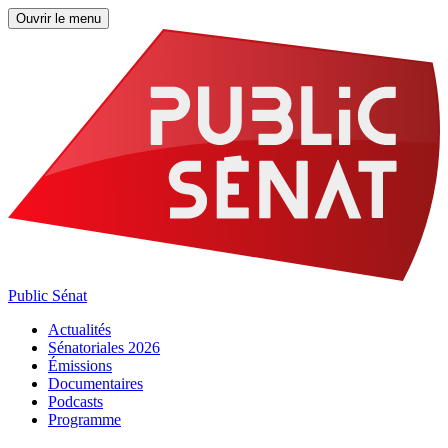
Ouvrir le menu
Public Sénat
Actualités
Sénatoriales 2026
Émissions
Documentaires
Podcasts
Programme