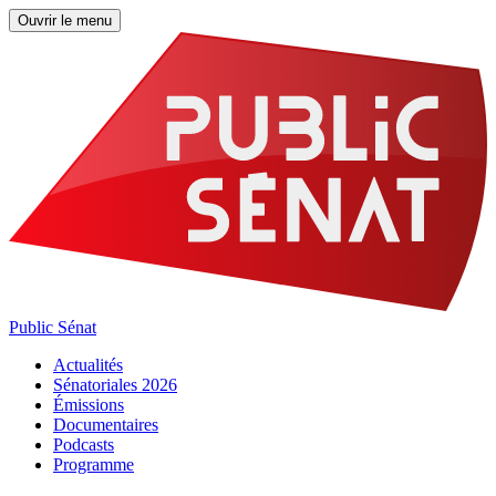
Ouvrir le menu
Public Sénat
Actualités
Sénatoriales 2026
Émissions
Documentaires
Podcasts
Programme