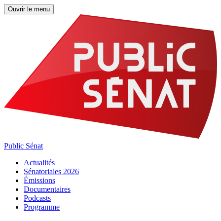
Ouvrir le menu
Public Sénat
Actualités
Sénatoriales 2026
Émissions
Documentaires
Podcasts
Programme