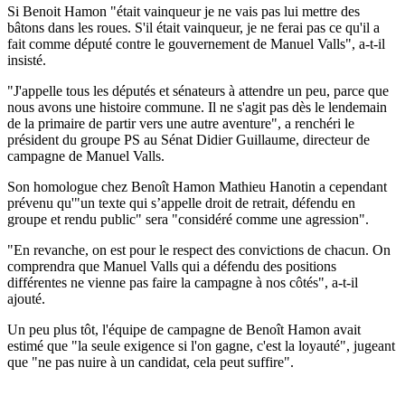
Si Benoit Hamon "était vainqueur je ne vais pas lui mettre des
bâtons dans les roues. S'il était vainqueur, je ne ferai pas ce qu'il a
fait comme député contre le gouvernement de Manuel Valls", a-t-il
insisté.
"J'appelle tous les députés et sénateurs à attendre un peu, parce que
nous avons une histoire commune. Il ne s'agit pas dès le lendemain
de la primaire de partir vers une autre aventure", a renchéri le
président du groupe PS au Sénat Didier Guillaume, directeur de
campagne de Manuel Valls.
Son homologue chez Benoît Hamon Mathieu Hanotin a cependant
prévenu qu'"un texte qui s’appelle droit de retrait, défendu en
groupe et rendu public" sera "considéré comme une agression".
"En revanche, on est pour le respect des convictions de chacun. On
comprendra que Manuel Valls qui a défendu des positions
différentes ne vienne pas faire la campagne à nos côtés", a-t-il
ajouté.
Un peu plus tôt, l'équipe de campagne de Benoît Hamon avait
estimé que "la seule exigence si l'on gagne, c'est la loyauté", jugeant
que "ne pas nuire à un candidat, cela peut suffire".