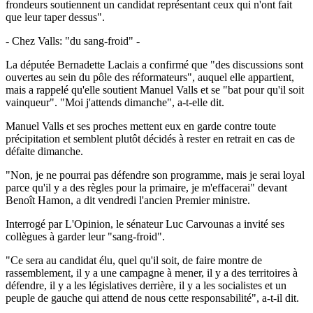
frondeurs soutiennent un candidat représentant ceux qui n'ont fait
que leur taper dessus".
- Chez Valls: "du sang-froid" -
La députée Bernadette Laclais a confirmé que "des discussions sont
ouvertes au sein du pôle des réformateurs", auquel elle appartient,
mais a rappelé qu'elle soutient Manuel Valls et se "bat pour qu'il soit
vainqueur". "Moi j'attends dimanche", a-t-elle dit.
Manuel Valls et ses proches mettent eux en garde contre toute
précipitation et semblent plutôt décidés à rester en retrait en cas de
défaite dimanche.
"Non, je ne pourrai pas défendre son programme, mais je serai loyal
parce qu'il y a des règles pour la primaire, je m'effacerai" devant
Benoît Hamon, a dit vendredi l'ancien Premier ministre.
Interrogé par L'Opinion, le sénateur Luc Carvounas a invité ses
collègues à garder leur "sang-froid".
"Ce sera au candidat élu, quel qu'il soit, de faire montre de
rassemblement, il y a une campagne à mener, il y a des territoires à
défendre, il y a les législatives derrière, il y a les socialistes et un
peuple de gauche qui attend de nous cette responsabilité", a-t-il dit.