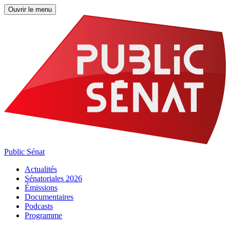
Ouvrir le menu
Public Sénat
Actualités
Sénatoriales 2026
Émissions
Documentaires
Podcasts
Programme