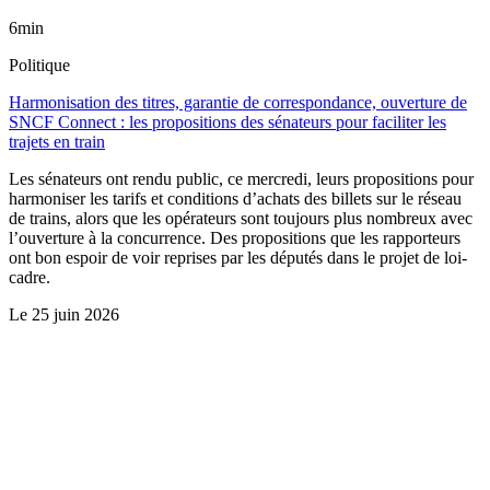
6min
Politique
Harmonisation des titres, garantie de correspondance, ouverture de
SNCF Connect : les propositions des sénateurs pour faciliter les
trajets en train
Les sénateurs ont rendu public, ce mercredi, leurs propositions pour
harmoniser les tarifs et conditions d’achats des billets sur le réseau
de trains, alors que les opérateurs sont toujours plus nombreux avec
l’ouverture à la concurrence. Des propositions que les rapporteurs
ont bon espoir de voir reprises par les députés dans le projet de loi-
cadre.
Le
25 juin 2026