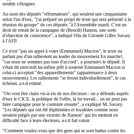
semble s'éloigner.
Au nom des députés "réformateurs", qui seraient une cinquantaine
selon l'un d'eux, "j'ai préparé un projet de texte qui sera présenté à la
réunion du groupe" de ces députés "à l'Assemblée mardi. C'est un
droit de retrait de la campagne de (Benoît) Hamon, une sorte
d'objection de conscience", a indiqué l'élu de Gironde Gilles Savary
à l'AFP.
Ce n'est "pas un appel à voter (Emmanuel) Macron", le texte ne
parlant pas d'un ralliement au leader du mouvement En marche!,
"car nous ne sommes pas tous d'accord", a poursuivi le député. Il
s'était dit mercredi lui-même prêt à soutenir Emmanuel Macron si
celui-ci acceptait "des appareillements" (appartenance à deux
mouvements). Les ralliements "se feront individuellement", le cas
échéant, a-t-il estimé.
"On veut être clairs vis-à-vis de nos électeurs : on a défendu auprès
d'eux le CICE, la politique de l'offre, la loi travail... on ne peut pas
faire campagne pour le contraire ensuite", a expliqué M. Savary.
"Les députés qui ont été légitimistes et loyalistes comme nous
seraient piégés par une victoire de Hamon" qui les mettrait en
difficulté face à leurs électeurs, a-t-il fait valoir.
"Comment voulez-vous que des gens qui se sont battus contre les