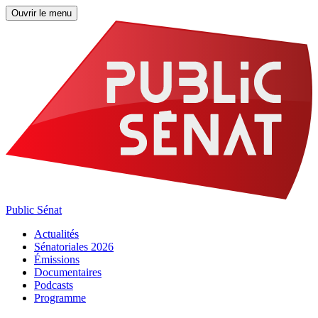
Ouvrir le menu
Public Sénat
Actualités
Sénatoriales 2026
Émissions
Documentaires
Podcasts
Programme