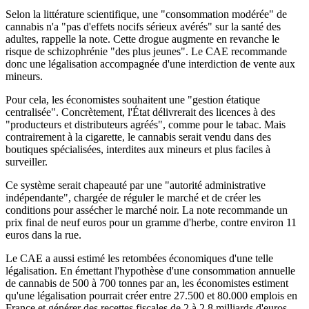
Selon la littérature scientifique, une "consommation modérée" de
cannabis n'a "pas d'effets nocifs sérieux avérés" sur la santé des
adultes, rappelle la note. Cette drogue augmente en revanche le
risque de schizophrénie "des plus jeunes". Le CAE recommande
donc une légalisation accompagnée d'une interdiction de vente aux
mineurs.
Pour cela, les économistes souhaitent une "gestion étatique
centralisée". Concrètement, l'État délivrerait des licences à des
"producteurs et distributeurs agréés", comme pour le tabac. Mais
contrairement à la cigarette, le cannabis serait vendu dans des
boutiques spécialisées, interdites aux mineurs et plus faciles à
surveiller.
Ce système serait chapeauté par une "autorité administrative
indépendante", chargée de réguler le marché et de créer les
conditions pour assécher le marché noir. La note recommande un
prix final de neuf euros pour un gramme d'herbe, contre environ 11
euros dans la rue.
Le CAE a aussi estimé les retombées économiques d'une telle
légalisation. En émettant l'hypothèse d'une consommation annuelle
de cannabis de 500 à 700 tonnes par an, les économistes estiment
qu'une légalisation pourrait créer entre 27.500 et 80.000 emplois en
France et générer des recettes fiscales de 2 à 2,8 milliards d'euros.