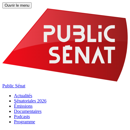
Ouvrir le menu
Public Sénat
Actualités
Sénatoriales 2026
Émissions
Documentaires
Podcasts
Programme