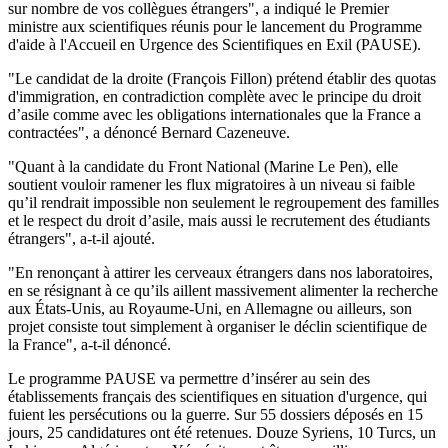
sur nombre de vos collègues étrangers", a indiqué le Premier
ministre aux scientifiques réunis pour le lancement du Programme
d'aide à l'Accueil en Urgence des Scientifiques en Exil (PAUSE).
"Le candidat de la droite (François Fillon) prétend établir des quotas
d'immigration, en contradiction complète avec le principe du droit
d’asile comme avec les obligations internationales que la France a
contractées", a dénoncé Bernard Cazeneuve.
"Quant à la candidate du Front National (Marine Le Pen), elle
soutient vouloir ramener les flux migratoires à un niveau si faible
qu’il rendrait impossible non seulement le regroupement des familles
et le respect du droit d’asile, mais aussi le recrutement des étudiants
étrangers", a-t-il ajouté.
"En renonçant à attirer les cerveaux étrangers dans nos laboratoires,
en se résignant à ce qu’ils aillent massivement alimenter la recherche
aux États-Unis, au Royaume-Uni, en Allemagne ou ailleurs, son
projet consiste tout simplement à organiser le déclin scientifique de
la France", a-t-il dénoncé.
Le programme PAUSE va permettre d’insérer au sein des
établissements français des scientifiques en situation d'urgence, qui
fuient les persécutions ou la guerre. Sur 55 dossiers déposés en 15
jours, 25 candidatures ont été retenues. Douze Syriens, 10 Turcs, un