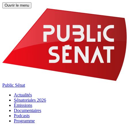
Ouvrir le menu
Public Sénat
Actualités
Sénatoriales 2026
Émissions
Documentaires
Podcasts
Programme