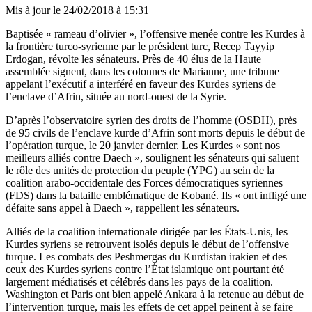
Mis à jour le
24/02/2018 à 15:31
Baptisée « rameau d’olivier », l’offensive menée contre les Kurdes à
la frontière turco-syrienne par le président turc, Recep Tayyip
Erdogan, révolte les sénateurs. Près de 40 élus de la Haute
assemblée signent, dans les colonnes de
Marianne
, une tribune
appelant l’exécutif a interféré en faveur des Kurdes syriens de
l’enclave d’Afrin, située au nord-ouest de la Syrie.
D’après l’observatoire syrien des droits de l’homme (OSDH), près
de 95 civils de l’enclave kurde d’Afrin sont morts depuis le début de
l’opération turque, le 20 janvier dernier. Les Kurdes « sont nos
meilleurs alliés contre Daech », soulignent les sénateurs qui saluent
le rôle des unités de protection du peuple (YPG) au sein de la
coalition arabo-occidentale des Forces démocratiques syriennes
(FDS) dans la bataille emblématique de Kobané. Ils « ont infligé une
défaite sans appel à Daech », rappellent les sénateurs.
Alliés de la coalition internationale dirigée par les États-Unis, les
Kurdes syriens se retrouvent isolés depuis le début de l’offensive
turque. Les combats des Peshmergas du Kurdistan irakien et des
ceux des Kurdes syriens contre l’État islamique ont pourtant été
largement médiatisés et célébrés dans les pays de la coalition.
Washington et Paris ont bien appelé Ankara à la retenue au début de
l’intervention turque, mais les effets de cet appel peinent à se faire