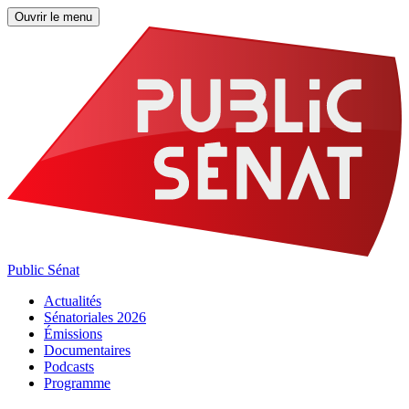
Ouvrir le menu
Public Sénat
Actualités
Sénatoriales 2026
Émissions
Documentaires
Podcasts
Programme