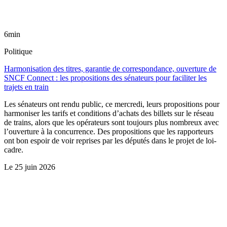
6min
Politique
Harmonisation des titres, garantie de correspondance, ouverture de
SNCF Connect : les propositions des sénateurs pour faciliter les
trajets en train
Les sénateurs ont rendu public, ce mercredi, leurs propositions pour
harmoniser les tarifs et conditions d’achats des billets sur le réseau
de trains, alors que les opérateurs sont toujours plus nombreux avec
l’ouverture à la concurrence. Des propositions que les rapporteurs
ont bon espoir de voir reprises par les députés dans le projet de loi-
cadre.
Le
25 juin 2026