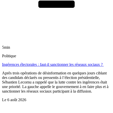
5min
Politique
Ingérences électorales : faut-il sanctionner les réseaux sociaux ?
Après trois opérations de désinformation en quelques jours ciblant
des candidats déclarés ou pressentis à l’élection présidentielle,
Sébastien Lecornu a rappelé que la lutte contre les ingérences était
une priorité. La gauche appelle le gouvernement à en faire plus et à
sanctionner les réseaux sociaux participant à la diffusion.
Le
6 août 2026