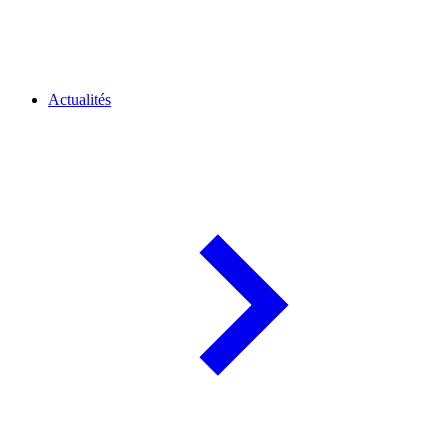
Actualités