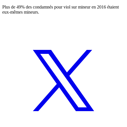
Plus de 49% des condamnés pour viol sur mineur en 2016 étaient
eux-mêmes mineurs.