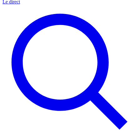
Le direct