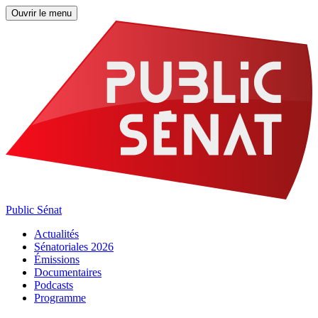
Ouvrir le menu
Public Sénat
Actualités
Sénatoriales 2026
Émissions
Documentaires
Podcasts
Programme