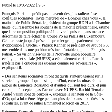
Publié le
18/05/2022 à 9:57
François Patriat ne prédit pas un avenir des plus radieux à ses
collègues socialistes. Invité mercredi de «
Bonjour chez vous
», la
matinale de Public Sénat, le président du groupe RDPI à la Chambre
haute, qui rassemble les soutiens de la majorité présidentielle, estime
que la recomposition politique à l’œuvre depuis cinq ans menace
désormais de faire éclater le groupe PS au Palais du Luxembourg.
Celui-ci reste jusqu’à présent le premier groupe parlementaire
d’opposition à gauche. « Patrick Kanner, le président du groupe PS,
me semble dans une position très inconfortable », pointe François
Patriat. « Sa vision vis-à-vis de la Nouvelle union populaire,
écologique et sociale (NUPES) a été totalement variable. Patrick
n’hésite pas à critiquer ses ex-amis comme ses adversaires »,
explique-t-il.
« Des sénateurs socialistes m’ont dit qu’ils s’interrogeaient sur la
survie du groupe tel qu’il est aujourd’hui, entre les ultras réunis
autour de Laurence Rossignol et d’autres qui sont très durs, et puis
ceux qui n’acceptent pas l’accord avec NUPES. Rachid Temal et
André Vallini sont de ceux-là », explique le sénateur de la Côte-
d’Or, qui a lui-même siégé pendant plus de dix ans aux côtés des
socialistes, avant de rallier Emmanuel Macron en 2017.
Il évoque désormais un risque de scission. « [Les sénateurs opposés