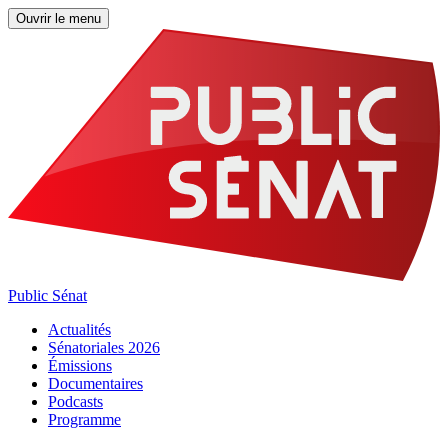
Ouvrir le menu
Public Sénat
Actualités
Sénatoriales 2026
Émissions
Documentaires
Podcasts
Programme