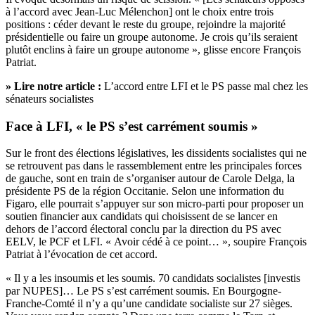
à l’accord avec Jean-Luc Mélenchon] ont le choix entre trois
positions : céder devant le reste du groupe, rejoindre la majorité
présidentielle ou faire un groupe autonome. Je crois qu’ils seraient
plutôt enclins à faire un groupe autonome », glisse encore François
Patriat.
» Lire notre article :
L’accord entre LFI et le PS passe mal chez les
sénateurs socialistes
Face à LFI, « le PS s’est carrément soumis »
Sur le front des élections législatives, les dissidents socialistes qui ne
se retrouvent pas dans le rassemblement entre les principales forces
de gauche, sont en train de s’organiser autour de Carole Delga, la
présidente PS de la région Occitanie. Selon une information du
Figaro, elle pourrait s’appuyer sur son micro-parti pour proposer un
soutien financier aux candidats qui choisissent de se lancer en
dehors de
l’accord électoral conclu par la direction du PS avec
EELV, le PCF et LFI
. « Avoir cédé à ce point… », soupire François
Patriat à l’évocation de cet accord.
« Il y a les insoumis et les soumis. 70 candidats socialistes [investis
par NUPES]… Le PS s’est carrément soumis. En Bourgogne-
Franche-Comté il n’y a qu’une candidate socialiste sur 27 sièges.