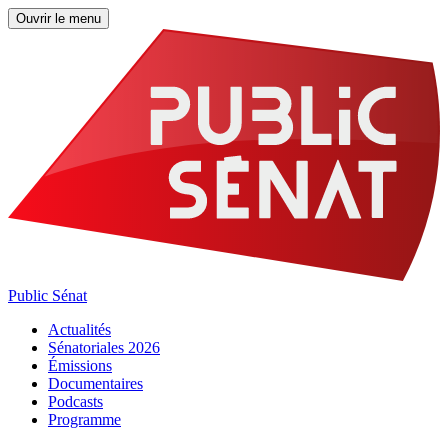
Ouvrir le menu
Public Sénat
Actualités
Sénatoriales 2026
Émissions
Documentaires
Podcasts
Programme