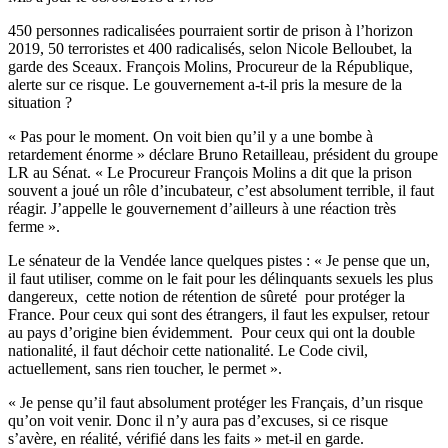
450 personnes radicalisées pourraient sortir de prison à l’horizon
2019, 50 terroristes et 400 radicalisés, selon Nicole Belloubet, la
garde des Sceaux. François Molins, Procureur de la République,
alerte sur ce risque. Le gouvernement a-t-il pris la mesure de la
situation ?
« Pas pour le moment. On voit bien qu’il y a une bombe à
retardement énorme » déclare Bruno Retailleau, président du groupe
LR au Sénat. « Le Procureur François Molins a dit que la prison
souvent a joué un rôle d’incubateur, c’est absolument terrible, il faut
réagir. J’appelle le gouvernement d’ailleurs à une réaction très
ferme ».
Le sénateur de la Vendée lance quelques pistes : « Je pense que un,
il faut utiliser, comme on le fait pour les délinquants sexuels les plus
dangereux, cette notion de rétention de sûreté pour protéger la
France. Pour ceux qui sont des étrangers, il faut les expulser, retour
au pays d’origine bien évidemment. Pour ceux qui ont la double
nationalité, il faut déchoir cette nationalité. Le Code civil,
actuellement, sans rien toucher, le permet ».
« Je pense qu’il faut absolument protéger les Français, d’un risque
qu’on voit venir. Donc il n’y aura pas d’excuses, si ce risque
s’avère, en réalité, vérifié dans les faits » met-il en garde.