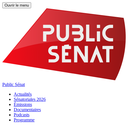
Ouvrir le menu
Public Sénat
Actualités
Sénatoriales 2026
Émissions
Documentaires
Podcasts
Programme