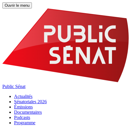
Ouvrir le menu
Public Sénat
Actualités
Sénatoriales 2026
Émissions
Documentaires
Podcasts
Programme