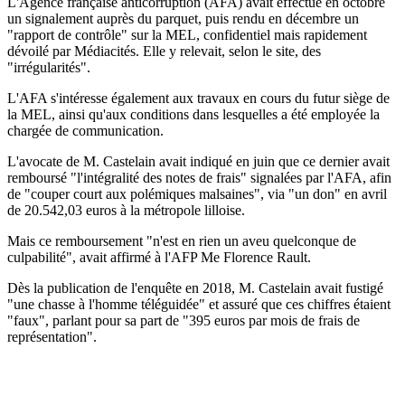
L'Agence française anticorruption (AFA) avait effectué en octobre
un signalement auprès du parquet, puis rendu en décembre un
"rapport de contrôle" sur la MEL, confidentiel mais rapidement
dévoilé par Médiacités. Elle y relevait, selon le site, des
"irrégularités".
L'AFA s'intéresse également aux travaux en cours du futur siège de
la MEL, ainsi qu'aux conditions dans lesquelles a été employée la
chargée de communication.
L'avocate de M. Castelain avait indiqué en juin que ce dernier avait
remboursé "l'intégralité des notes de frais" signalées par l'AFA, afin
de "couper court aux polémiques malsaines", via "un don" en avril
de 20.542,03 euros à la métropole lilloise.
Mais ce remboursement "n'est en rien un aveu quelconque de
culpabilité", avait affirmé à l'AFP Me Florence Rault.
Dès la publication de l'enquête en 2018, M. Castelain avait fustigé
"une chasse à l'homme téléguidée" et assuré que ces chiffres étaient
"faux", parlant pour sa part de "395 euros par mois de frais de
représentation".