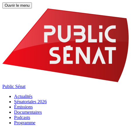
Ouvrir le menu
Public Sénat
Actualités
Sénatoriales 2026
Émissions
Documentaires
Podcasts
Programme