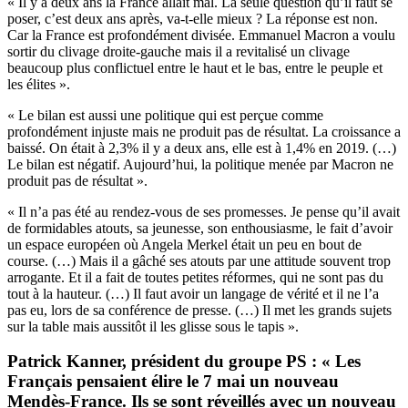
« Il y a deux ans la France allait mal. La seule question qu’il faut se
poser, c’est deux ans après, va-t-elle mieux ? La réponse est non.
Car la France est profondément divisée. Emmanuel Macron a voulu
sortir du clivage droite-gauche mais il a revitalisé un clivage
beaucoup plus conflictuel entre le haut et le bas, entre le peuple et
les élites ».
« Le bilan est aussi une politique qui est perçue comme
profondément injuste mais ne produit pas de résultat. La croissance a
baissé. On était à 2,3% il y a deux ans, elle est à 1,4% en 2019. (…)
Le bilan est négatif. Aujourd’hui, la politique menée par Macron ne
produit pas de résultat ».
« Il n’a pas été au rendez-vous de ses promesses. Je pense qu’il avait
de formidables atouts, sa jeunesse, son enthousiasme, le fait d’avoir
un espace européen où Angela Merkel était un peu en bout de
course. (…) Mais il a gâché ses atouts par une attitude souvent trop
arrogante. Et il a fait de toutes petites réformes, qui ne sont pas du
tout à la hauteur. (…) Il faut avoir un langage de vérité et il ne l’a
pas eu, lors de sa conférence de presse. (…) Il met les grands sujets
sur la table mais aussitôt il les glisse sous le tapis ».
Patrick Kanner, président du groupe PS : « Les
Français pensaient élire le 7 mai un nouveau
Mendès-France. Ils se sont réveillés avec un nouveau