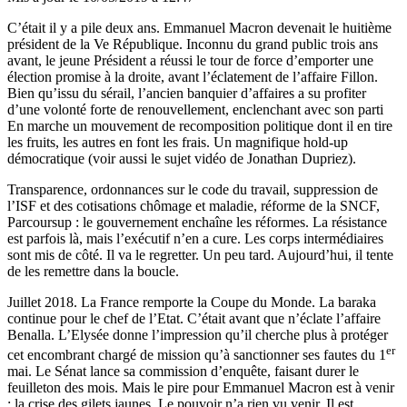
C’était il y a pile deux ans. Emmanuel Macron devenait le huitième
président de la Ve République. Inconnu du grand public trois ans
avant, le jeune Président a réussi le tour de force d’emporter une
élection promise à la droite, avant l’éclatement de l’affaire Fillon.
Bien qu’issu du sérail, l’ancien banquier d’affaires a su profiter
d’une volonté forte de renouvellement, enclenchant avec son parti
En marche un mouvement de recomposition politique dont il en tire
les fruits, les autres en font les frais. Un magnifique hold-up
démocratique (voir aussi le sujet vidéo de Jonathan Dupriez).
Transparence, ordonnances sur le code du travail, suppression de
l’ISF et des cotisations chômage et maladie, réforme de la SNCF,
Parcoursup : le gouvernement enchaîne les réformes. La résistance
est parfois là, mais l’exécutif n’en a cure. Les corps intermédiaires
sont mis de côté. Il va le regretter. Un peu tard. Aujourd’hui, il tente
de les remettre dans la boucle.
Juillet 2018. La France remporte la Coupe du Monde. La baraka
continue pour le chef de l’Etat. C’était avant que n’éclate l’affaire
Benalla. L’Elysée donne l’impression qu’il cherche plus à protéger
er
cet encombrant chargé de mission qu’à sanctionner ses fautes du 1
mai. Le Sénat lance sa commission d’enquête, faisant durer le
feuilleton des mois. Mais le pire pour Emmanuel Macron est à venir
: la crise des gilets jaunes. Le pouvoir n’a rien vu venir. Il est