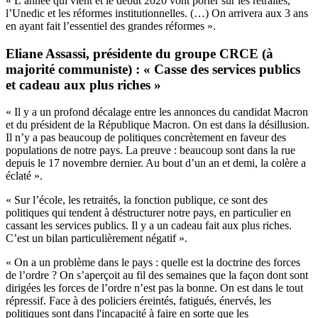
« L’année qui vient et le début 2020 vont porter sur les retraites,
l’Unedic et les réformes institutionnelles. (…) On arrivera aux 3 ans
en ayant fait l’essentiel des grandes réformes ».
Eliane Assassi, présidente du groupe CRCE (à
majorité communiste) : « Casse des services publics
et cadeau aux plus riches »
« Il y a un profond décalage entre les annonces du candidat Macron
et du président de la République Macron. On est dans la désillusion.
Il n’y a pas beaucoup de politiques concrètement en faveur des
populations de notre pays. La preuve : beaucoup sont dans la rue
depuis le 17 novembre dernier. Au bout d’un an et demi, la colère a
éclaté ».
« Sur l’école, les retraités, la fonction publique, ce sont des
politiques qui tendent à déstructurer notre pays, en particulier en
cassant les services publics. Il y a un cadeau fait aux plus riches.
C’est un bilan particulièrement négatif ».
« On a un problème dans le pays : quelle est la doctrine des forces
de l’ordre ? On s’aperçoit au fil des semaines que la façon dont sont
dirigées les forces de l’ordre n’est pas la bonne. On est dans le tout
répressif. Face à des policiers éreintés, fatigués, énervés, les
politiques sont dans l'incapacité à faire en sorte que les