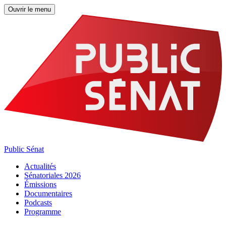
Ouvrir le menu
Public Sénat
Actualités
Sénatoriales 2026
Émissions
Documentaires
Podcasts
Programme