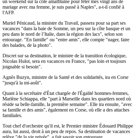
un weekend sur la côte amalfitaine pour fêter mes vingt ans de
mariage avec ma femme, je suis passé à Naples", a-t-il confié à
l'AFP.
Muriel Pénicaud, la ministre du Travail, passera pour sa part ses
vacances "dans la baie de Somme, un peu sur la côte basque et un
peu dans le nord de l’Italie, dans la région des lacs", selon son
entourage. "En famille" ou "entre amis", elle compte "nager, faire
des balades, de la photo".
Discret sur sa destination, le ministre de la transition écologique,
Nicolas Hulot, sera en vacances en France, "pas loin et toujours
joignable si besoin".
Agnès Buzyn, ministre de la Santé et des solidarités, ira en Corse
"jusqu'à la mi-août".
Quant à la secrétaire d'État chargée de l'Égalité hommes-femmes,
Marlène Schiappa, elle "part à Marseille dans les quartiers nord où
réside sa belle-famille, la première semaine". Elle ira ensuite, "avec
sa famille et des amis", également en Corse, où elle a des attaches
familiales.
Tout chef d'orchestre qu'il est, le Premier ministre Édouard Philippe
aura, lui aussi, droit à un peu de repos. Sa destination de vacances
relève "de la vie privée", a fait savoir son entourage.