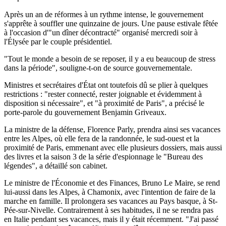
Après un an de réformes à un rythme intense, le gouvernement
s'apprête à souffler une quinzaine de jours. Une pause estivale fêtée
à l'occasion d'"un dîner décontracté" organisé mercredi soir à
l'Élysée par le couple présidentiel.
"Tout le monde a besoin de se reposer, il y a eu beaucoup de stress
dans la période", souligne-t-on de source gouvernementale.
Ministres et secrétaires d'État ont toutefois dû se plier à quelques
restrictions : "rester connecté, rester joignable et évidemment à
disposition si nécessaire", et "à proximité de Paris", a précisé le
porte-parole du gouvernement Benjamin Griveaux.
La ministre de la défense, Florence Parly, prendra ainsi ses vacances
entre les Alpes, où elle fera de la randonnée, le sud-ouest et la
proximité de Paris, emmenant avec elle plusieurs dossiers, mais aussi
des livres et la saison 3 de la série d'espionnage le "Bureau des
légendes", a détaillé son cabinet.
Le ministre de l'Économie et des Finances, Bruno Le Maire, se rend
lui-aussi dans les Alpes, à Chamonix, avec l'intention de faire de la
marche en famille. Il prolongera ses vacances au Pays basque, à St-
Pée-sur-Nivelle. Contrairement à ses habitudes, il ne se rendra pas
en Italie pendant ses vacances, mais il y était récemment. "J'ai passé