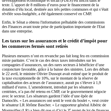
développement économique et social (FDES) est inscrit dans le
texte. L’apport de 8 millions d’euros pour le financement de la
dotation d’élu local, destinée aux très petites communes et qui s’était
révélée sous-budgétée, a été également conservé en CMP.
Enfin, le Sénat a obtenu l'information préhalable des commissions
des Finances avant toute prise de participation importante de l'Etat
dans une entreprise.
Les taxes sur les assurances et le crédit d’impôt pour
les commerces fermés sont retirés
Plusieurs mesures n’ont en revanche pas fait long feu en commission
mixte paritaire. C’est le cas des
deux taxes introduites sur les
compagnies d’assurances
, un des rares secteurs à bénéficier d’une
conjoncture favorable, grâce à la baisse des sinistres.
Lors des débats
le 22 avril
, le ministre Olivier Dussopt avait estimé que le produit de
la taxe exceptionnelle de 10%
, sur le montant de la réserve de
capitalisation des acteurs de l’assurance, aurait pu s’élever à 1,9
milliard d’euros. L’amendement, introduit par les sénateurs
centristes, n’a pas été retenu en CMP, car le gouvernement négocie
avec le secteur. Les sénateurs gardent l’idée d’une épée de
Damoclès. « Les assurances ont senti le vent du boulet », veut croire
le sénateur LR Jérôme Bascher. « Le rapporteur général Albéric de
e
Montgolfier (LR) a bien dit que si d’ici le 3
projet de loi de finances