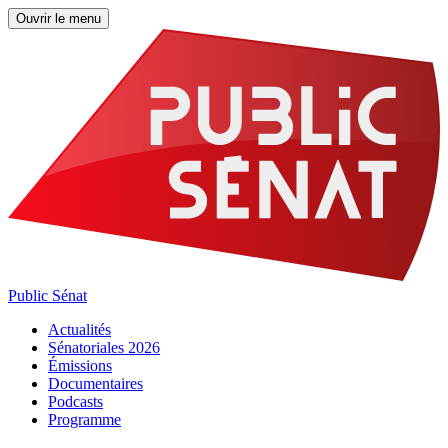
Ouvrir le menu
Public Sénat
Actualités
Sénatoriales 2026
Émissions
Documentaires
Podcasts
Programme