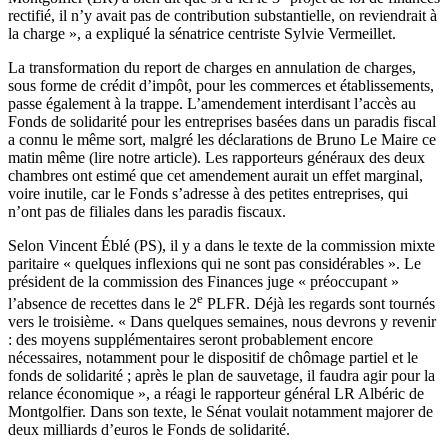
rectifié, il n’y avait pas de contribution substantielle, on reviendrait à
la charge », a expliqué la sénatrice centriste Sylvie Vermeillet.
La transformation du report de charges en annulation de charges,
sous forme de crédit d’impôt, pour les commerces et établissements,
passe également à la trappe. L’amendement interdisant l’accès au
Fonds de solidarité pour les entreprises basées dans un paradis fiscal
a connu le même sort, malgré les déclarations de Bruno Le Maire ce
matin même (
lire notre article
). Les rapporteurs généraux des deux
chambres ont estimé que cet amendement aurait un effet marginal,
voire inutile, car le Fonds s’adresse à des petites entreprises, qui
n’ont pas de filiales dans les paradis fiscaux.
Selon Vincent Éblé (PS), il y a dans le texte de la commission mixte
paritaire « quelques inflexions qui ne sont pas considérables ». Le
président de la commission des Finances juge « préoccupant »
e
l’absence de recettes dans le 2
PLFR. Déjà les regards sont tournés
vers le troisième. « Dans quelques semaines, nous devrons y revenir
: des moyens supplémentaires seront probablement encore
nécessaires, notamment pour le dispositif de chômage partiel et le
fonds de solidarité ; après le plan de sauvetage, il faudra agir pour la
relance économique », a réagi le rapporteur général LR Albéric de
Montgolfier. Dans son texte, le Sénat voulait notamment majorer de
deux milliards d’euros le Fonds de solidarité.