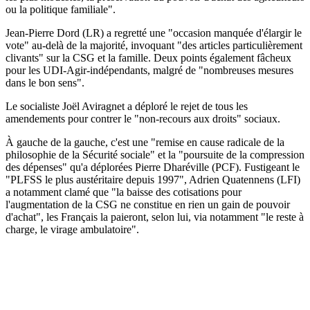
ou la politique familiale".
Jean-Pierre Dord (LR) a regretté une "occasion manquée d'élargir le
vote" au-delà de la majorité, invoquant "des articles particulièrement
clivants" sur la CSG et la famille. Deux points également fâcheux
pour les UDI-Agir-indépendants, malgré de "nombreuses mesures
dans le bon sens".
Le socialiste Joël Aviragnet a déploré le rejet de tous les
amendements pour contrer le "non-recours aux droits" sociaux.
À gauche de la gauche, c'est une "remise en cause radicale de la
philosophie de la Sécurité sociale" et la "poursuite de la compression
des dépenses" qu'a déplorées Pierre Dharéville (PCF). Fustigeant le
"PLFSS le plus austéritaire depuis 1997", Adrien Quatennens (LFI)
a notamment clamé que "la baisse des cotisations pour
l'augmentation de la CSG ne constitue en rien un gain de pouvoir
d'achat", les Français la paieront, selon lui, via notamment "le reste à
charge, le virage ambulatoire".