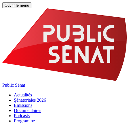
Ouvrir le menu
Public Sénat
Actualités
Sénatoriales 2026
Émissions
Documentaires
Podcasts
Programme