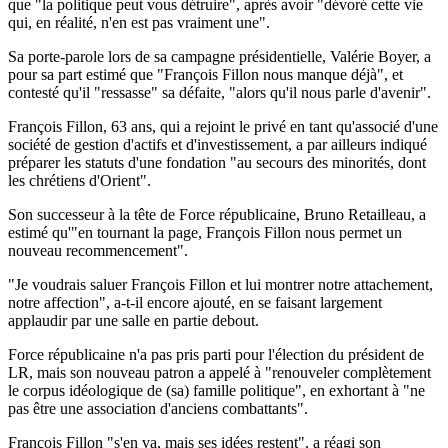
que "la politique peut vous détruire", après avoir "dévoré cette vie
qui, en réalité, n'en est pas vraiment une".
Sa porte-parole lors de sa campagne présidentielle, Valérie Boyer, a
pour sa part estimé que "François Fillon nous manque déjà", et
contesté qu'il "ressasse" sa défaite, "alors qu'il nous parle d'avenir".
François Fillon, 63 ans, qui a rejoint le privé en tant qu'associé d'une
société de gestion d'actifs et d'investissement, a par ailleurs indiqué
préparer les statuts d'une fondation "au secours des minorités, dont
les chrétiens d'Orient".
Son successeur à la tête de Force républicaine, Bruno Retailleau, a
estimé qu'"en tournant la page, François Fillon nous permet un
nouveau recommencement".
"Je voudrais saluer François Fillon et lui montrer notre attachement,
notre affection", a-t-il encore ajouté, en se faisant largement
applaudir par une salle en partie debout.
Force républicaine n'a pas pris parti pour l'élection du président de
LR, mais son nouveau patron a appelé à "renouveler complètement
le corpus idéologique de (sa) famille politique", en exhortant à "ne
pas être une association d'anciens combattants".
François Fillon "s'en va, mais ses idées restent", a réagi son