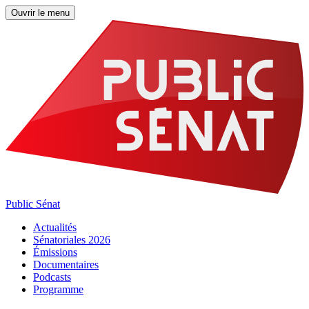
Ouvrir le menu
Public Sénat
Actualités
Sénatoriales 2026
Émissions
Documentaires
Podcasts
Programme