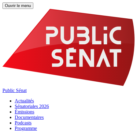
Ouvrir le menu
Public Sénat
Actualités
Sénatoriales 2026
Émissions
Documentaires
Podcasts
Programme