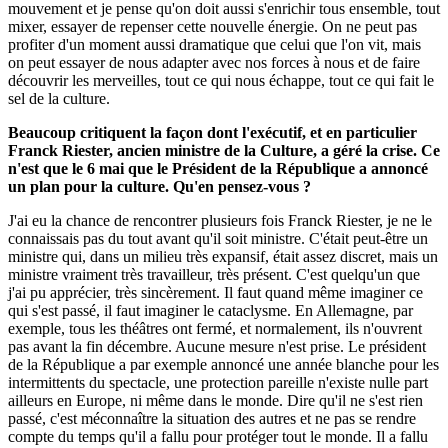
mouvement et je pense qu'on doit aussi s'enrichir tous ensemble, tout
mixer, essayer de repenser cette nouvelle énergie. On ne peut pas
profiter d'un moment aussi dramatique que celui que l'on vit, mais
on peut essayer de nous adapter avec nos forces à nous et de faire
découvrir les merveilles, tout ce qui nous échappe, tout ce qui fait le
sel de la culture.
Beaucoup critiquent la façon dont l'exécutif, et en particulier
Franck Riester, ancien ministre de la Culture, a géré la crise. Ce
n'est que le 6 mai que le Président de la République a annoncé
un plan pour la culture. Qu'en pensez-vous ?
J'ai eu la chance de rencontrer plusieurs fois Franck Riester, je ne le
connaissais pas du tout avant qu'il soit ministre. C'était peut-être un
ministre qui, dans un milieu très expansif, était assez discret, mais un
ministre vraiment très travailleur, très présent. C'est quelqu'un que
j'ai pu apprécier, très sincèrement. Il faut quand même imaginer ce
qui s'est passé, il faut imaginer le cataclysme. En Allemagne, par
exemple, tous les théâtres ont fermé, et normalement, ils n'ouvrent
pas avant la fin décembre. Aucune mesure n'est prise. Le président
de la République a par exemple annoncé une année blanche pour les
intermittents du spectacle, une protection pareille n'existe nulle part
ailleurs en Europe, ni même dans le monde. Dire qu'il ne s'est rien
passé, c'est méconnaître la situation des autres et ne pas se rendre
compte du temps qu'il a fallu pour protéger tout le monde. Il a fallu