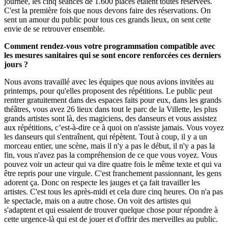
journée, les cinq séances de 1.600 places étaient toutes réservées.
C'est la première fois que nous devons faire des réservations. On
sent un amour du public pour tous ces grands lieux, on sent cette
envie de se retrouver ensemble.
Comment rendez-vous votre programmation compatible avec
les mesures sanitaires qui se sont encore renforcées ces derniers
jours ?
Nous avons travaillé avec les équipes que nous avions invitées au
printemps, pour qu'elles proposent des répétitions. Le public peut
rentrer gratuitement dans des espaces faits pour eux, dans les grands
théâtres, vous avez 26 lieux dans tout le parc de la Villette, les plus
grands artistes sont là, des magiciens, des danseurs et vous assistez
aux répétitions, c’est-à-dire ce à quoi on n'assiste jamais. Vous voyez
les danseurs qui s'entraînent, qui répètent. Tout à coup, il y a un
morceau entier, une scène, mais il n'y a pas le début, il n'y a pas la
fin, vous n'avez pas la compréhension de ce que vous voyez. Vous
pouvez voir un acteur qui va dire quatre fois le même texte et qui va
être repris pour une virgule. C'est franchement passionnant, les gens
adorent ça. Donc on respecte les jauges et ça fait travailler les
artistes. C'est tous les après-midi et cela dure cinq heures. On n'a pas
le spectacle, mais on a autre chose. On voit des artistes qui
s'adaptent et qui essaient de trouver quelque chose pour répondre à
cette urgence-là qui est de jouer et d'offrir des merveilles au public.