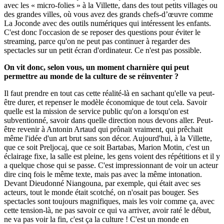
avec les « micro-folies » à la Villette, dans des tout petits villages ou
des grandes villes, où vous avez des grands chefs-d’œuvre comme
La Joconde avec des outils numériques qui intéressent les enfants.
C'est donc l'occasion de se reposer des questions pour éviter le
streaming, parce qu'on ne peut pas continuer à regarder des
spectacles sur un petit écran d'ordinateur. Ce n'est pas possible.
On vit donc, selon vous, un moment charnière qui peut
permettre au monde de la culture de se réinventer ?
Il faut prendre en tout cas cette réalité-là en sachant qu'elle va peut-
être durer, et repenser le modèle économique de tout cela. Savoir
quelle est la mission de service public qu'on a lorsqu'on est
subventionné, savoir dans quelle direction nous devons aller. Peut-
être revenir à Antonin Artaud qui prônait vraiment, qui prêchait
même l'idée d'un art brut sans son décor. Aujourd'hui, à la Villette,
que ce soit Preljocaj, que ce soit Bartabas, Marion Motin, c'est un
éclairage fixe, la salle est pleine, les gens voient des répétitions et il y
a quelque chose qui se passe. C'est impressionnant de voir un acteur
dire cinq fois le même texte, mais pas avec la même intonation.
Devant Dieudonné Niangouna, par exemple, qui était avec ses
acteurs, tout le monde était scotché, on n'osait pas bouger. Ses
spectacles sont toujours magnifiques, mais les voir comme ça, avec
cette tension-là, ne pas savoir ce qui va arriver, avoir raté le début,
ne va pas voir la fin, c'est ça la culture ! C'est un monde en