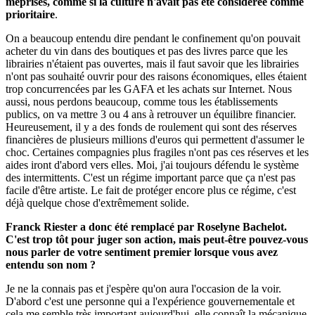
méprisés, comme si la culture n'avait pas été considérée comme
prioritaire
.
On a beaucoup entendu dire pendant le confinement qu'on pouvait
acheter du vin dans des boutiques et pas des livres parce que les
librairies n'étaient pas ouvertes, mais il faut savoir que les librairies
n'ont pas souhaité ouvrir pour des raisons économiques, elles étaient
trop concurrencées par les GAFA et les achats sur Internet. Nous
aussi, nous perdons beaucoup, comme tous les établissements
publics, on va mettre 3 ou 4 ans à retrouver un équilibre financier.
Heureusement, il y a des fonds de roulement qui sont des réserves
financières de plusieurs millions d'euros qui permettent d'assumer le
choc. Certaines compagnies plus fragiles n'ont pas ces réserves et les
aides iront d'abord vers elles. Moi, j'ai toujours défendu le système
des intermittents. C'est un régime important parce que ça n'est pas
facile d'être artiste. Le fait de protéger encore plus ce régime, c'est
déjà quelque chose d'extrêmement solide.
Franck Riester a donc été remplacé par Roselyne Bachelot.
C'est trop tôt pour juger son action, mais peut-être pouvez-vous
nous parler de votre sentiment premier lorsque vous avez
entendu son nom ?
Je ne la connais pas et j'espère qu'on aura l'occasion de la voir.
D'abord c'est une personne qui a l'expérience gouvernementale et
cela me semble très important aujourd'hui, elle connaît la mécanique