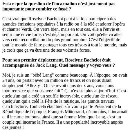
Est-ce que la question de l'incarnation n'est justement pas
importante pour combler ce fossé ?
C'est vrai que Roselyne Bachelot peut à la fois participer à des
grandes émissions populaires à la radio ou à la télé et adorer l'opéra
et chanter Verdi. On verra bien, mais en tout cas, elle a l'envie et
sentir une envie forte, c'est déjà important. On voit qu'elle va aller
vers cette réconciliation du plus grand nombre. C'est l'objectif de
tout le monde de faire partager tous ces trésors à tout le monde, mais
je crois que ça va être une de ses volontés fortes.
Pour son premier déplacement, Roselyne Bachelot était
accompagnée de Jack Lang. Quel message y voyez-vous ?
Moi, je suis un "bébé Lang" comme beaucoup. À l’époque, on avait
24 ans, on partait avec un million de francs et on nous disait
simplement "Allez-y ! On se revoit dans deux ans, vous nous
montrerez ce que vous avez fait." Ça n'existe plus aujourd'hui. C'est
quelqu'un qui a créé un souffle incroyable, quelqu'un de réseau,
quelqu'un qui a créé la Fête de la musique, les grands travaux
d'architecture. Tout cela était bien sûr voulu par le Président de la
République de l'époque, François Mitterrand, néanmoins, il incarnait
et il incarne toujours, ainsi que sa femme Monique Lang, c'est un
couple qui incarne la France. Il a une popularité incroyable auprès
des jeunes !