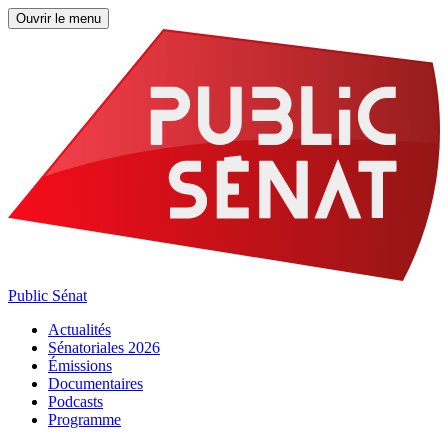
Ouvrir le menu
Public Sénat
Actualités
Sénatoriales 2026
Émissions
Documentaires
Podcasts
Programme