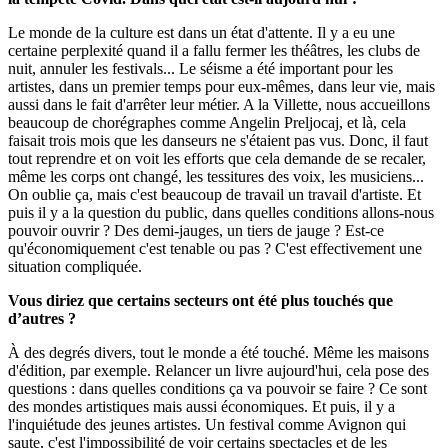
Le monde de la culture est dans un état d'attente. Il y a eu une
certaine perplexité quand il a fallu fermer les théâtres, les clubs de
nuit, annuler les festivals... Le séisme a été important pour les
artistes, dans un premier temps pour eux-mêmes, dans leur vie, mais
aussi dans le fait d'arrêter leur métier. A la Villette, nous accueillons
beaucoup de chorégraphes comme Angelin Preljocaj, et là, cela
faisait trois mois que les danseurs ne s'étaient pas vus. Donc, il faut
tout reprendre et on voit les efforts que cela demande de se recaler,
même les corps ont changé, les tessitures des voix, les musiciens...
On oublie ça, mais c'est beaucoup de travail un travail d'artiste. Et
puis il y a la question du public, dans quelles conditions allons-nous
pouvoir ouvrir ? Des demi-jauges, un tiers de jauge ? Est-ce
qu'économiquement c'est tenable ou pas ? C'est effectivement une
situation compliquée.
Vous diriez que certains secteurs ont été plus touchés que
d’autres ?
À des degrés divers, tout le monde a été touché. Même les maisons
d'édition, par exemple. Relancer un livre aujourd'hui, cela pose des
questions : dans quelles conditions ça va pouvoir se faire ? Ce sont
des mondes artistiques mais aussi économiques. Et puis, il y a
l'inquiétude des jeunes artistes. Un festival comme Avignon qui
saute, c'est l'impossibilité de voir certains spectacles et de les