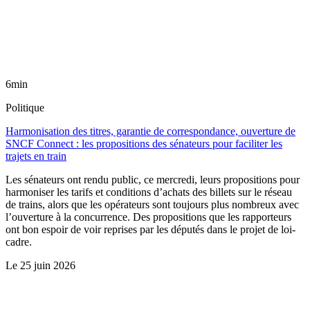
6min
Politique
Harmonisation des titres, garantie de correspondance, ouverture de
SNCF Connect : les propositions des sénateurs pour faciliter les
trajets en train
Les sénateurs ont rendu public, ce mercredi, leurs propositions pour
harmoniser les tarifs et conditions d’achats des billets sur le réseau
de trains, alors que les opérateurs sont toujours plus nombreux avec
l’ouverture à la concurrence. Des propositions que les rapporteurs
ont bon espoir de voir reprises par les députés dans le projet de loi-
cadre.
Le
25 juin 2026