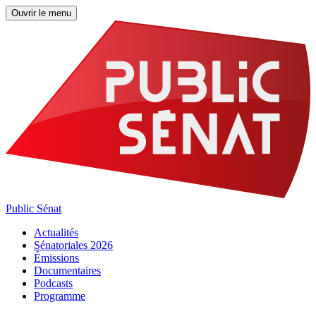
Ouvrir le menu
Public Sénat
Actualités
Sénatoriales 2026
Émissions
Documentaires
Podcasts
Programme