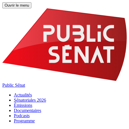
Ouvrir le menu
Public Sénat
Actualités
Sénatoriales 2026
Émissions
Documentaires
Podcasts
Programme