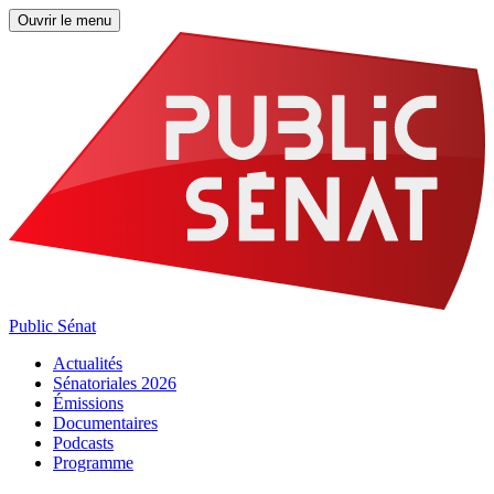
Ouvrir le menu
Public Sénat
Actualités
Sénatoriales 2026
Émissions
Documentaires
Podcasts
Programme