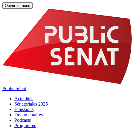
Ouvrir le menu
Public Sénat
Actualités
Sénatoriales 2026
Émissions
Documentaires
Podcasts
Programme