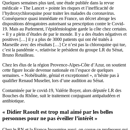
Quelques semaines plus tard, une étude publiée dans la revue
médicale « The Lancet » pointe les risques et l’inefficacité de
l’hydroxychloroquine pour traiter les malades du coronavirus.
Conséquence quasi immédiate en France, un décret abroge les
dispositions dérogatoires autorisant sa prescription contre le Covid-
19. Mais au Parlement, l’épidémiologiste garde la côte chez certains.
« Il y a plein d’études de par le monde. Il y a des études négatives et
positives […] il y a plus de 3000 patients qui ont été traités à
Marseille avec des résultats […] Ce n’est pas la chloroquine qui tue,
c’est la pandémie »,
relativise le président du groupe LR du Sénat,
Bruno Retailleau.
Chez les élus de la région Provence-Alpes-Côte d’Azur, on soutient
cette figure locale devenue nationale en l’espace de quelques
semaines. «
Nobélisable, génial et exceptionnel
», n’hésite pas à
qualifier Renaud Muselier, lors d’une audition au Sénat.
Contaminée par le covid-19, Valérie Boyer, alors députée LR des
Bouches du Rhône, suit le traitement conjuguant antipaludéen et
antibiotique.
« Didier Raoult est trop mal aimé par les belles
personnes pour ne pas éveiller l’intérêt »
Chez le RN et la France Insoumise aussi, on couve ce professeur qui