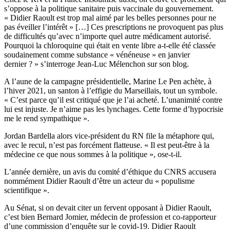
s’oppose à la politique sanitaire puis vaccinale du gouvernement.
« Didier Raoult est trop mal aimé par les belles personnes pour ne
pas éveiller l’intérêt » […] Ces prescriptions ne provoquent pas plus
de difficultés qu’avec n’importe quel autre médicament autorisé.
Pourquoi la chloroquine qui était en vente libre a-t-elle été classée
soudainement comme substance « vénéneuse » en janvier
dernier ? » s’interroge Jean-Luc Mélenchon sur son blog.
A l’aune de la campagne présidentielle, Marine Le Pen achète, à
l’hiver 2021, un santon à l’effigie du Marseillais, tout un symbole.
« C’est parce qu’il est critiqué que je l’ai acheté. L’unanimité contre
lui est injuste. Je n’aime pas les lynchages. Cette forme d’hypocrisie
me le rend sympathique ».
Jordan Bardella alors vice-président du RN file la métaphore qui,
avec le recul, n’est pas forcément flatteuse. « Il est peut-être à la
médecine ce que nous sommes à la politique », ose-t-il.
L’année dernière, un avis du
comité d’éthique du CNRS
accusera
nommément Didier Raoult d’être un acteur du « populisme
scientifique ».
Au Sénat, si on devait citer un fervent opposant à Didier Raoult,
c’est bien Bernard Jomier, médecin de profession et co-rapporteur
d’une commission d’enquête sur le covid-19. Didier Raoult