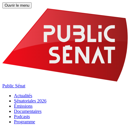
Ouvrir le menu
Public Sénat
Actualités
Sénatoriales 2026
Émissions
Documentaires
Podcasts
Programme