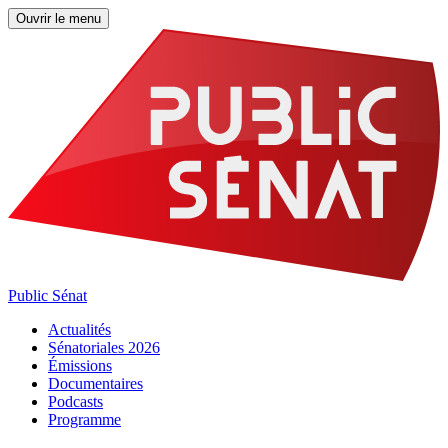
Ouvrir le menu
Public Sénat
Actualités
Sénatoriales 2026
Émissions
Documentaires
Podcasts
Programme