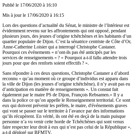
Publié le
17/06/2020 à 16:10
Mis à jour le
17/06/2020 à 16:15
Lors des questions d’actualité du Sénat, le ministre de l’Intérieur est
évidemment revenu sur les affrontements qui ont opposé, pendant
plusieurs jours, des jeunes d’origine tchétchènes et les habitants d’un
quartier populaire de Dijon. C’est la sénatrice centriste de Côte d’Or,
Anne-Catherine Loisier qui a interrogé Christophe Castaner.
Pourquoi ces événements « n’ont-ils pas été anticipés par les
services de renseignements » ? « Pourquoi a-t-il fallu attendre trois
jours pour que des renforts soient effectifs ? ».
Sans répondre à ces deux questions, Christophe Castaner a d’abord
reconnu « qu’au moment où ce groupe d’individus est apparu dans
la ville de Dijon (les jeunes d’origine tchétchène), il n’y avait pas eu
d’anticipation en matière de renseignements ». Un constat fait
également par le maire PS de Dijon, François Rebsamen.« Il y a
dans la police ce qu’on appelle le Renseignement territorial. Ce sont
eux qui doivent prévenir les préfets, le maire, d'événements graves
qui vont se passer sur le territoire à l’avance par des informations
qu’ils récupèrent. En vérité, ils ont été en deçà de la main puisque
personne n’a vu venir cette horde de Tchétchènes qui sont venus
faire respecter leur droit à eux qui n’est pas celui de la République ».
a-t-il déploré sur BFMTV.