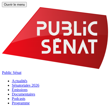
Ouvrir le menu
Public Sénat
Actualités
Sénatoriales 2026
Émissions
Documentaires
Podcasts
Programme