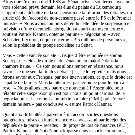
Alors que l’examen du PLFSS au Sénat arrive à son terme, avec un
vote solennel prévu demain, les élus du palais du Luxembourg
s’apprêtent à débattre de la suspension de la réforme des retraites, un
article clé de l’accord de non-censure passé entre le PS et le Premier
ministre. « Nous avons toujours défendu cette idée de suspension en
prévision d’une éventuelle abrogation à court ou moyen terme »,
soutient Patrick Kanner, obtenue par une « négociation » avec
Sébastien Lecornu, et qui concerne « 3,5 millions de personnes »,
selon le président du groupe socialiste au Sénat.
Mais « cette avancée sociale », risque d’être retoquée ce soir au
Sénat par les élus de droite et du sénateur, en majorité dans la
chambre haute. « Ce soir, nous allons rentrer en résistance, nous
savons ce que sera la fin des débats. […] Je le regrette, mais nous
ferons savoir aux Français, par nos interventions, ce que la droite est
capable de faire ». Mais la lutte n’est pas terminée pour le parti à la
rose : « Nous allons nous battre de nouveau à l’Assemblée pour
rétablir cette suspension qui est pour nous un point cardinal de la
négociation ». La commission mixte paritaire (CMP) qui s’ouvre
demain ne sera « pas conclusive », estime Patrick Kanner.
Quant aux difficultés à parvenir à un accord sur les questions
budgétaires, mises en lumière encore ce week-end par le rejet des
députés de la partie « recettes » du projet de lois de finances (PLF),
Patrick Kanner fait état d’une « impasse dans le socle commun »,