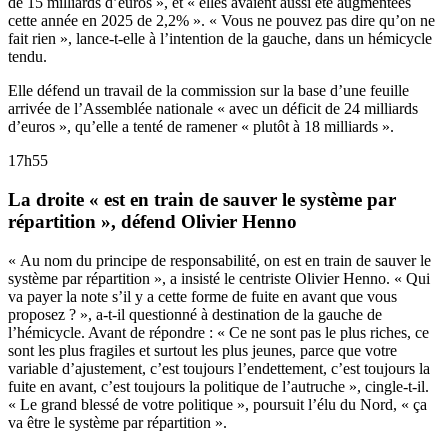
de 15 milliards d’euros », et « elles avaient aussi été augmentées
cette année en 2025 de 2,2% ». « Vous ne pouvez pas dire qu’on ne
fait rien », lance-t-elle à l’intention de la gauche, dans un hémicycle
tendu.
Elle défend un travail de la commission sur la base d’une feuille
arrivée de l’Assemblée nationale « avec un déficit de 24 milliards
d’euros », qu’elle a tenté de ramener « plutôt à 18 milliards ».
17h55
La droite « est en train de sauver le système par
répartition », défend Olivier Henno
« Au nom du principe de responsabilité, on est en train de sauver le
système par répartition », a insisté le centriste Olivier Henno. « Qui
va payer la note s’il y a cette forme de fuite en avant que vous
proposez ? », a-t-il questionné à destination de la gauche de
l’hémicycle. Avant de répondre : « Ce ne sont pas le plus riches, ce
sont les plus fragiles et surtout les plus jeunes, parce que votre
variable d’ajustement, c’est toujours l’endettement, c’est toujours la
fuite en avant, c’est toujours la politique de l’autruche », cingle-t-il.
« Le grand blessé de votre politique », poursuit l’élu du Nord, « ça
va être le système par répartition ».