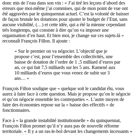
donc mis de l’eau dans son vin : « J’ai tiré les leçons d’abord des
erreurs que moi-même j’ai commises, qui de mon point de vue ont
été aggravées par le quinquennat actuel. C’est la volonté de baisser
de façon brutale les dotations pour ajuster le budget de l’Etat, sans
aucune visibilité, (…) et cette idée, qui a été la mienne cependant
très longtemps, qui consiste à dire qu’on va imposer une
organisation d’en haut. Et bien moi, je change sur ces sujets-là »
reconnaît François Fillon. Il ajoute :
« Sur le premier on va négocier. L’objectif que je
propose c’est, pour l’ensemble des collectivités, une
baisse de dotation de l’ordre de 1 ,5 milliard d’euros par
an, ce qui fait 7,5 milliards sur les 5 ans. Ramené aux
10 milliards d’euros que vous venez de subir sur 3
ans… »
François Fillon souligne que « quelque soit le candidat élu, vous
aurez à faire face à cette question. Mais je propose qu’on le négocie
et qu’on négocie ensemble les contreparties ». L’autre moyen de
faire des économies repose sur la « baisse des effectifs » de
fonctionnaires.
Face à « la grande instabilité institutionnelle » du quinquennat,
François Fillon promet qu’il n’y aura pas de nouvelle réforme
territoriale. « Il y a un ras-le-bol devant les changements incessants »