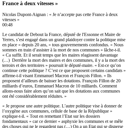
France à deux vitesses »
Nicolas Dupont-Aignan : « Je n’accepte pas cette France à deux
vitesses »
00:48
Le candidat de Debout la France, député de l'Essonne et Maire de
Yerres, s’est engagé dans un grand plaidoyer contre la politique mise
en place « depuis 20 ans, » tous gouvernements confondus. « Nous
sommes en train d’assister à la mort de nos communes » lâche-t-il.
« Ca suffit. Et il serait temps que les maires réagissent davantage
(…) Derrière la mort des maires et des communes, il y a la mort des
terroirs et des territoires » poursuit le député-maire. « Est-ce qu’on
continue cette politique ? C’est ce que proposent certains candidats »
affirme-t-il visant Emmanuel Macron et François Fillon. « Ils
proposent d’ailleurs de baisser les dotations. François Fillon de 20
milliards d’euros, Emmanuel Macron de 10 milliards. Comment
allons-nous faire alors qu’on sait que les dotations aux communes
ont été considérablement réduites. »
« Je propose une autre politique. L’autre politique vise à donner de
l’oxygène aux communes, cellule de base de la République »
explique-t-il. « Tout en remettant l’Etat sur les dossiers
fondamentaux » car ce dernier « asphyxie les communes et se mêle
des choses qui ne le regardent pas (…) On a un Etat qui se disperse