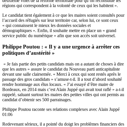
deuxième volet de la réforme territoriale pour qu’on reconstitue les
régions qui correspondent à la volonté de ceux qui les habitent ».
Le candidat tient également à ce que les maires soient consultés pour
l’accueil des réfugiés sur leur territoire car, selon lui, ce sont ceux
« qui connaissent le mieux les données sociales et
démographiques ». Enfin, il souhaite mettre en place un « grand
service public du numérique » afin que son accès soit universel.
Philippe Poutou : « Il y a une urgence à arrêter ces
politiques d’austérité »
« Je fais partie des petits candidats mais on a autant de choses à dire
que les autres » assure le candidat du Nouveau parti anticapitaliste
devant une salle clairsemée. « Merci à ceux qui sont restés après le
passage des gros candidats » s’amuse-t-il. Il a tout d’abord souhaité
rendre hommage aux élus locaux. « J’ai essayé d’être maire de
Bordeaux, en 2014 mais c’est Alain Juppé qui avait tout raflé » a-t-il
rappelé, saluant surtout les maires des petites villes qui ont permis au
candidat d’obtenir ses 500 parrainages.
Philippe Poutou raconte ses relations complexes avec Alain Juppé
01:06
Redevenant sérieux, il a pointé du doigt les problèmes financiers des