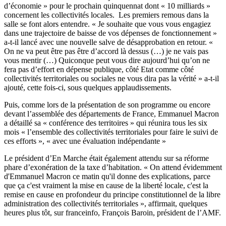
d’économie » pour le prochain quinquennat dont « 10 milliards »
concernent les collectivités locales. Les premiers remous dans la
salle se font alors entendre. « Je souhaite que vous vous engagiez
dans une trajectoire de baisse de vos dépenses de fonctionnement »
a-t-il lancé avec une nouvelle salve de désapprobation en retour. «
On ne va peut être pas être d’accord là dessus (…) je ne vais pas
vous mentir (…) Quiconque peut vous dire aujourd’hui qu’on ne
fera pas d’effort en dépense publique, côté Etat comme côté
collectivités territoriales ou sociales ne vous dira pas la vérité » a-t-il
ajouté, cette fois-ci, sous quelques applaudissements.
Puis, comme lors de la présentation de son programme ou encore
devant l’assemblée des départements de France, Emmanuel Macron
a détaillé sa « conférence des territoires » qui réunira tous les six
mois « l’ensemble des collectivités territoriales pour faire le suivi de
ces efforts », « avec une évaluation indépendante »
Le président d’En Marche était également attendu sur sa réforme
phare d’exonération de la taxe d’habitation. « On attend évidemment
d'Emmanuel Macron ce matin qu'il donne des explications, parce
que ça c'est vraiment la mise en cause de la liberté locale, c'est la
remise en cause en profondeur du principe constitutionnel de la libre
administration des collectivités territoriales », affirmait, quelques
heures plus tôt, sur franceinfo, François Baroin, président de l’AMF.