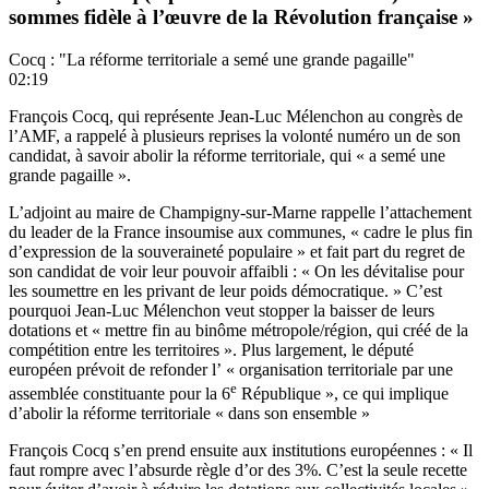
sommes fidèle à l’œuvre de la Révolution française »
Cocq : "La réforme territoriale a semé une grande pagaille"
02:19
François Cocq, qui représente Jean-Luc Mélenchon au congrès de
l’AMF, a rappelé à plusieurs reprises la volonté numéro un de son
candidat, à savoir abolir la réforme territoriale, qui « a semé une
grande pagaille ».
L’adjoint au maire de Champigny-sur-Marne rappelle l’attachement
du leader de la France insoumise aux communes, « cadre le plus fin
d’expression de la souveraineté populaire » et fait part du regret de
son candidat de voir leur pouvoir affaibli : « On les dévitalise pour
les soumettre en les privant de leur poids démocratique. » C’est
pourquoi Jean-Luc Mélenchon veut stopper la baisser de leurs
dotations et « mettre fin au binôme métropole/région, qui créé de la
compétition entre les territoires ». Plus largement, le député
européen prévoit de refonder l’ « organisation territoriale par une
e
assemblée constituante pour la 6
République », ce qui implique
d’abolir la réforme territoriale « dans son ensemble »
François Cocq s’en prend ensuite aux institutions européennes : « Il
faut rompre avec l’absurde règle d’or des 3%. C’est la seule recette