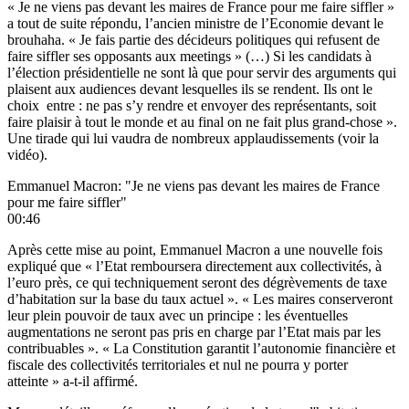
« Je ne viens pas devant les maires de France pour me faire siffler »
a tout de suite répondu, l’ancien ministre de l’Economie devant le
brouhaha. « Je fais partie des décideurs politiques qui refusent de
faire siffler ses opposants aux meetings » (…) Si les candidats à
l’élection présidentielle ne sont là que pour servir des arguments qui
plaisent aux audiences devant lesquelles ils se rendent. Ils ont le
choix entre : ne pas s’y rendre et envoyer des représentants, soit
faire plaisir à tout le monde et au final on ne fait plus grand-chose ».
Une tirade qui lui vaudra de nombreux applaudissements (voir la
vidéo).
Emmanuel Macron: "Je ne viens pas devant les maires de France
pour me faire siffler"
00:46
Après cette mise au point, Emmanuel Macron a une nouvelle fois
expliqué que « l’Etat remboursera directement aux collectivités, à
l’euro près, ce qui techniquement seront des dégrèvements de taxe
d’habitation sur la base du taux actuel ». « Les maires conserveront
leur plein pouvoir de taux avec un principe : les éventuelles
augmentations ne seront pas pris en charge par l’Etat mais par les
contribuables ». « La Constitution garantit l’autonomie financière et
fiscale des collectivités territoriales et nul ne pourra y porter
atteinte » a-t-il affirmé.