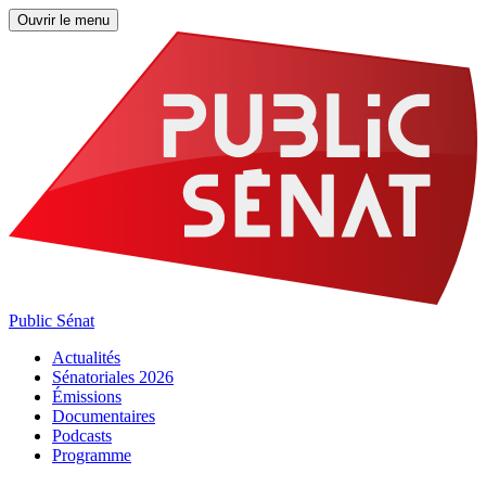
Ouvrir le menu
Public Sénat
Actualités
Sénatoriales 2026
Émissions
Documentaires
Podcasts
Programme