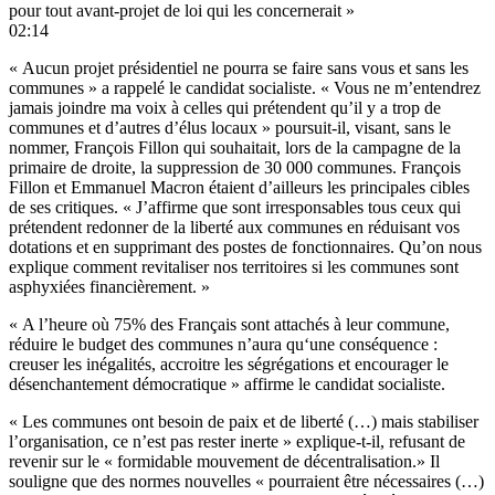
pour tout avant-projet de loi qui les concernerait »
02:14
« Aucun projet présidentiel ne pourra se faire sans vous et sans les
communes » a rappelé le candidat socialiste. « Vous ne m’entendrez
jamais joindre ma voix à celles qui prétendent qu’il y a trop de
communes et d’autres d’élus locaux » poursuit-il, visant, sans le
nommer, François Fillon qui souhaitait, lors de la campagne de la
primaire de droite, la suppression de 30 000 communes. François
Fillon et Emmanuel Macron étaient d’ailleurs les principales cibles
de ses critiques. « J’affirme que sont irresponsables tous ceux qui
prétendent redonner de la liberté aux communes en réduisant vos
dotations et en supprimant des postes de fonctionnaires. Qu’on nous
explique comment revitaliser nos territoires si les communes sont
asphyxiées financièrement. »
« A l’heure où 75% des Français sont attachés à leur commune,
réduire le budget des communes n’aura qu‘une conséquence :
creuser les inégalités, accroitre les ségrégations et encourager le
désenchantement démocratique » affirme le candidat socialiste.
« Les communes ont besoin de paix et de liberté (…) mais stabiliser
l’organisation, ce n’est pas rester inerte » explique-t-il, refusant de
revenir sur le « formidable mouvement de décentralisation.» Il
souligne que des normes nouvelles « pourraient être nécessaires (…)