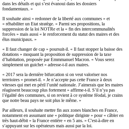
dans les détails et qui s’est évanoui dans les dossiers
fondamentaux. »
Il souhaite ainsi « redonner de la liberté aux communes » et
« réhabiliter un Etat stratège. » Parmi ses propositions, la
suppression de la loi NOTRe et la « fin des intercommunalités
forcées » mais aussi « le renforcement du statut des maires et des
élus municipaux. »
« Il faut changer de cap » poursuit-il. « Il faut stopper la baisse des
dotations » moquant la proposition de suppression de la taxe
d’habitation, proposée par Emmmanuel Macron. « Vous serez
simplement un guichet » adresse-t-il aux maires.
« 2017 sera la dernière bifurcation si on veut valoriser nos
terrrioires » promet-il. « Je n’accepte pas cette France à deux
vitesses qui met en péril l’unité nationale. J’aimerais que les maires
réagissent beaucoup plus fortement » affirme-t-il. S’il n’ya pas
l’égalité des communes, si on revient à ce système féodal, je crains
que notre beau pays ne soit plus le même. »
Par ailleurs, il souhaite mettre fin aux zones blanches en France,
notamment en assumant une « politique dirigiste » pour « câbler en
très haut-débit » la France entière « en 5 ans. » C'est-à-dire en
s‘appuyant sur les opérateurs mais aussi par la loi.