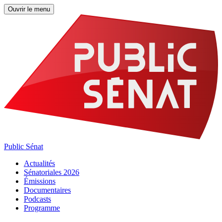
Ouvrir le menu
Public Sénat
Actualités
Sénatoriales 2026
Émissions
Documentaires
Podcasts
Programme