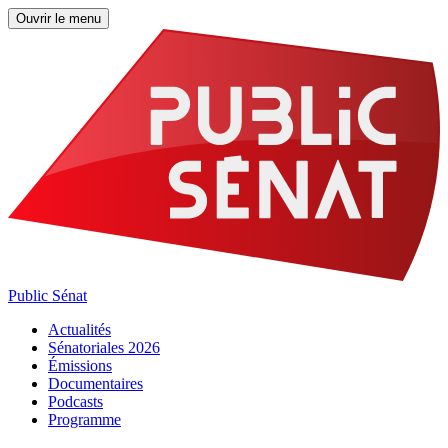
Ouvrir le menu
Public Sénat
Actualités
Sénatoriales 2026
Émissions
Documentaires
Podcasts
Programme