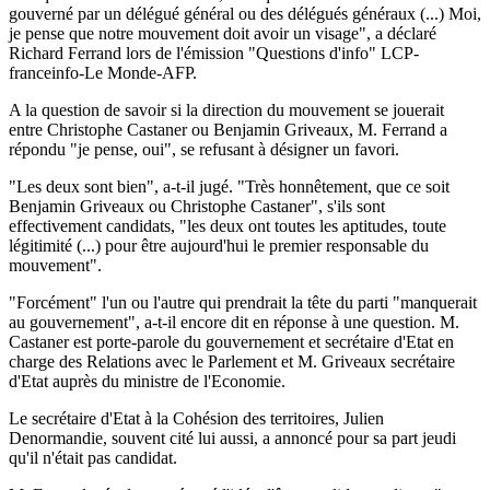
gouverné par un délégué général ou des délégués généraux (...) Moi,
je pense que notre mouvement doit avoir un visage", a déclaré
Richard Ferrand lors de l'émission "Questions d'info" LCP-
franceinfo-Le Monde-AFP.
A la question de savoir si la direction du mouvement se jouerait
entre Christophe Castaner ou Benjamin Griveaux, M. Ferrand a
répondu "je pense, oui", se refusant à désigner un favori.
"Les deux sont bien", a-t-il jugé. "Très honnêtement, que ce soit
Benjamin Griveaux ou Christophe Castaner", s'ils sont
effectivement candidats, "les deux ont toutes les aptitudes, toute
légitimité (...) pour être aujourd'hui le premier responsable du
mouvement".
"Forcément" l'un ou l'autre qui prendrait la tête du parti "manquerait
au gouvernement", a-t-il encore dit en réponse à une question. M.
Castaner est porte-parole du gouvernement et secrétaire d'Etat en
charge des Relations avec le Parlement et M. Griveaux secrétaire
d'Etat auprès du ministre de l'Economie.
Le secrétaire d'Etat à la Cohésion des territoires, Julien
Denormandie, souvent cité lui aussi, a annoncé pour sa part jeudi
qu'il n'était pas candidat.