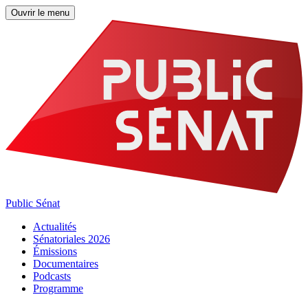
Ouvrir le menu
Public Sénat
Actualités
Sénatoriales 2026
Émissions
Documentaires
Podcasts
Programme