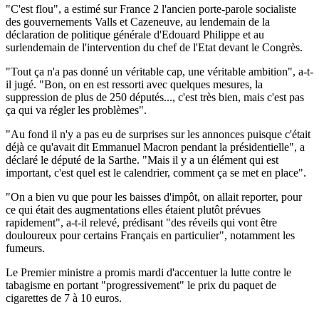
"C'est flou", a estimé sur France 2 l'ancien porte-parole socialiste
des gouvernements Valls et Cazeneuve, au lendemain de la
déclaration de politique générale d'Edouard Philippe et au
surlendemain de l'intervention du chef de l'Etat devant le Congrès.
"Tout ça n'a pas donné un véritable cap, une véritable ambition", a-t-
il jugé. "Bon, on en est ressorti avec quelques mesures, la
suppression de plus de 250 députés..., c'est très bien, mais c'est pas
ça qui va régler les problèmes".
"Au fond il n'y a pas eu de surprises sur les annonces puisque c'était
déjà ce qu'avait dit Emmanuel Macron pendant la présidentielle", a
déclaré le député de la Sarthe. "Mais il y a un élément qui est
important, c'est quel est le calendrier, comment ça se met en place".
"On a bien vu que pour les baisses d'impôt, on allait reporter, pour
ce qui était des augmentations elles étaient plutôt prévues
rapidement", a-t-il relevé, prédisant "des réveils qui vont être
douloureux pour certains Français en particulier", notamment les
fumeurs.
Le Premier ministre a promis mardi d'accentuer la lutte contre le
tabagisme en portant "progressivement" le prix du paquet de
cigarettes de 7 à 10 euros.